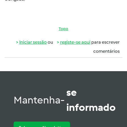
Topo
Iniciar sessão
ou
registe-se aqui
para escrever
comentários
se
Mantenha-
informado