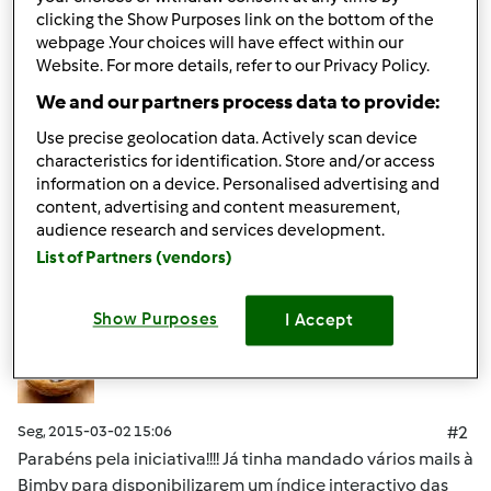
iPad) e android (smartphone ou tablet).
clicking the Show Purposes link on the bottom of the
webpage .Your choices will have effect within our
o site:
http://www.bimbit.pt
Website. For more details, refer to our Privacy Policy.
We and our partners process data to provide:
Obrigado
Use precise geolocation data. Actively scan device
characteristics for identification. Store and/or access
Topo
information on a device. Personalised advertising and
content, advertising and content measurement,
Iniciar sessão
ou
registe-se aqui
para escrever
audience research and services development.
List of Partners (vendors)
comentários
ritanecas
Membro desde : 07.06.2011
Show Purposes
I Accept
Seg, 2015-03-02 15:06
#2
Parabéns pela iniciativa!!!! Já tinha mandado vários mails à
Bimby para disponibilizarem um índice interactivo das