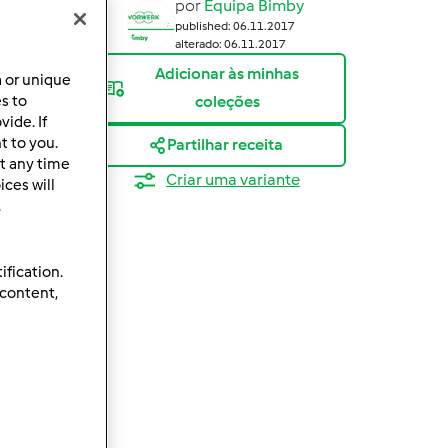
por
Equipa Bimby
published: 06.11.2017
alterado: 06.11.2017
Adicionar às minhas
a or unique
es to
coleções
ide. If
t to you.
Partilhar receita
t any time
Criar uma variante
ces will
.
ification.
 content,