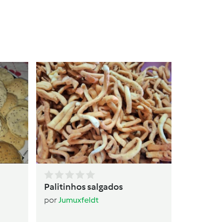
Bolo 
por
Ju
Palitinhos salgados
por
Jumuxfeldt