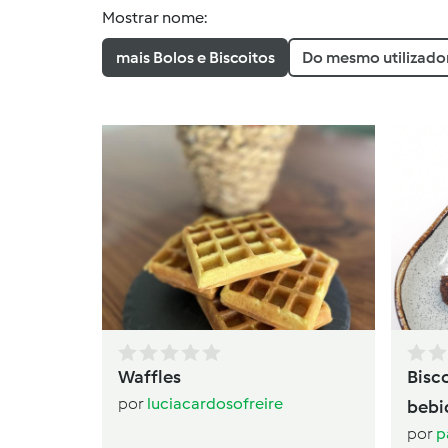
Mostrar nome:
mais Bolos e Biscoitos
Do mesmo utilizado
Waffles
Bisc
por
luciacardosofreire
bebi
por
p