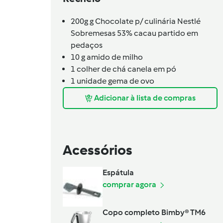
200g
g
Chocolate p/ culinária Nestlé
Sobremesas 53% cacau partido em
pedaços
10
g
amido de milho
1
colher de chá
canela em pó
1
unidade
gema de ovo
Adicionar à lista de compras
Acessórios
Espátula
comprar agora
Copo completo Bimby® TM6