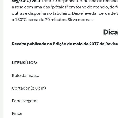
seg/50°C/vel 1
. Retire e disponha 1 c. de chá de rechei
a rosa com uma das "pétalas" em torno do recheio, de 
outras e disponha no tabuleiro. Deixe levedar cerca de 
a 180°C cerca de 20 minutos. Sirva mornas.
Dica
Receita publicada na Edição de maio de 2017 da Revist
UTENSÍLIOS:
Rolo da massa
Cortador (ø 8 cm)
Papel vegetal
Pincel