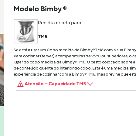
Modelo Bimby ®
Receita criada para
TM5
Se está a usar um Copo medida da Bimby® TM6 com a sua Bimby
Para cozinhar (ferver) a temperaturas de 95°C ou superiores, o
lugar do copo medida da Bimby®TM6. O cesto colocado sobre a 
de conteúdo quente do interior do copo. Esta é uma medida sim
experiência de cozinhar com a Bimby® TM6, mas previne que esta
Atenção – Capacidade TM5