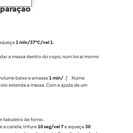
eparação
e aqueça
1 min/37°C/vel 1.
edar a massa dentro do copo, num local morno
 volume baixe e amasse
1 min/
. Numa
 rolo estenda a massa. Com a ajuda de um
 tabuleiro de forno.
 a canela, triture
10 seg/vel 7
e aqueça
30