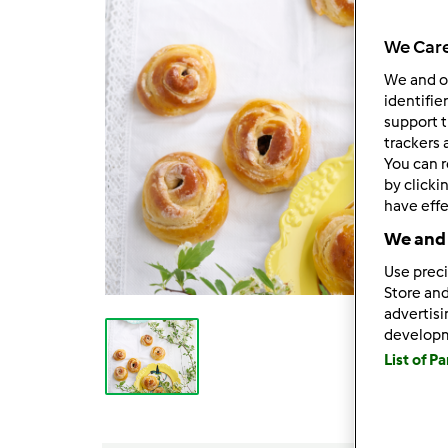
We Care
We and 
identifie
support t
trackers 
You can r
by clicki
have effe
We and 
Use preci
Store and
advertis
develop
List of P