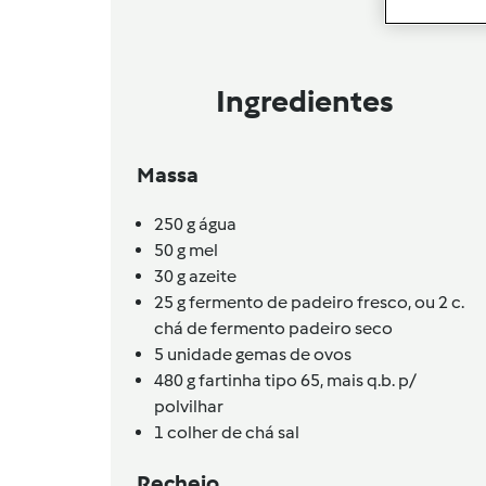
Ingredientes
Massa
250
g
água
50
g
mel
30
g
azeite
25
g
fermento de padeiro fresco,
ou 2 c.
chá de fermento padeiro seco
5
unidade
gemas de ovos
480
g
fartinha tipo 65, mais q.b. p/
polvilhar
1
colher de chá
sal
Recheio