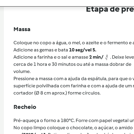
Etapa de pr
Massa
Coloque no copo a água, o mel, o azeite e o fermento 
Adicione as gemas e bata
10 seg/vel 5.
Adicione a farinha e o sal e amasse
2 min/
. Deixe lev
cerca de 1 hora e 30 minutos ou até a massa dobrar de
volume.
Pressione a massa com a ajuda da espátula, para que o
superfície polvilhada com farinha e com a ajuda de um
cortador (Ø 8 cm aprox.) forme círculos.
Recheio
Pré-aqueça o forno a 180°C. Forre com papel vegetal um
No copo limpo coloque o chocolate, o açúcar, o amido e