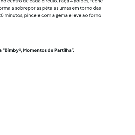
o no centro de cada círculo. Faça 4 golpes, feche
forma a sobrepor as pétalas umas em torno das
20 minutos, pincele com a gema e leve ao forno
a “Bimby®, Momentos de Partilha”.