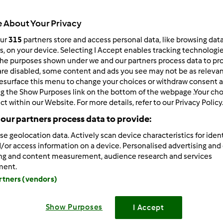
Todos
 About Your Privacy
3h 5min
our
315
partners store and access personal data, like browsing dat
rs, on your device. Selecting I Accept enables tracking technologi
he purposes shown under we and our partners process data to prov
dose/s
are disabled, some content and ads you see may not be as relevan
26
unidade/s
esurface this menu to change your choices or withdraw consent a
ng the Show Purposes link on the bottom of the webpage .Your choi
ct within our Website. For more details, refer to our Privacy Policy
Nível
our partners process data to provide:
Médio
se geolocation data. Actively scan device characteristics for ident
/or access information on a device. Personalised advertising and
ing and content measurement, audience research and services
ment.
artners (vendors)
Show Purposes
I Accept