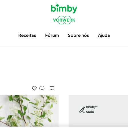
Receitas
Fórum
Sobre nós
Ajuda
(1)
Bimby®
5min