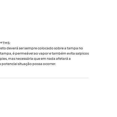
® TM5:
 cesto deverá ser sempre colocado sobre a tampa no
tampa, é permeável ao vapor e também evita salpicos
ples, mas necessária que em nada afetará a
 potencial situação possa ocorrer.