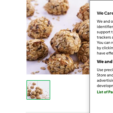
We Care
We and 
identifie
support t
trackers 
You can r
by clicki
have effe
We and 
Use preci
Store and
advertis
develop
List of P