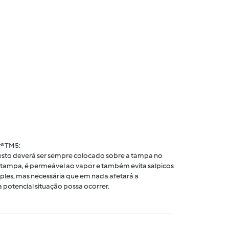
® TM5:
 cesto deverá ser sempre colocado sobre a tampa no
tampa, é permeável ao vapor e também evita salpicos
ples, mas necessária que em nada afetará a
 potencial situação possa ocorrer.