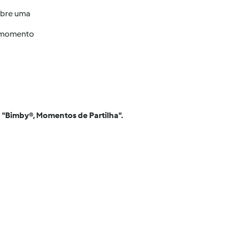
sobre uma
o momento
a "Bimby®, Momentos de Partilha".