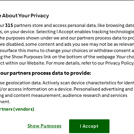
Todos
25min
 About Your Privacy
our
315
partners store and access personal data, like browsing dat
rs, on your device. Selecting I Accept enables tracking technologi
he purposes shown under we and our partners process data to prov
dose/s
20
unidade/s
are disabled, some content and ads you see may not be as relevan
esurface this menu to change your choices or withdraw consent a
ng the Show Purposes link on the bottom of the webpage .Your choi
ct within our Website. For more details, refer to our Privacy Policy
Nível
our partners process data to provide:
Fácil
se geolocation data. Actively scan device characteristics for ident
/or access information on a device. Personalised advertising and
ing and content measurement, audience research and services
ment.
artners (vendors)
Show Purposes
I Accept