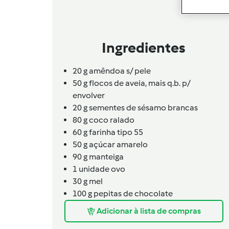
Ingredientes
20
g
amêndoa s/ pele
50
g
flocos de aveia, mais q.b. p/
envolver
20
g
sementes de sésamo brancas
80
g
coco ralado
60
g
farinha tipo 55
50
g
açúcar amarelo
90
g
manteiga
1
unidade
ovo
30
g
mel
100
g
pepitas de chocolate
Adicionar à lista de compras