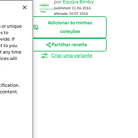
por
Equipa Bimby
published: 21.06.2016
alterado: 20.07.2016
Adicionar às minhas
a or unique
coleções
es to
ide. If
Partilhar receita
t to you.
t any time
Criar uma variante
ces will
.
ification.
 content,