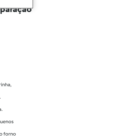
eparação
rinha,
.
a.
quenos
ao forno