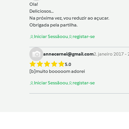
Ola!
Deliciosos...
Na próxima vez, vou reduzir ao açucar.
Obrigada pela partilha.
Iniciar Sessão
ou
registar-se
annecernei@gmail.com
2. janeiro 2017 - 
5.0
[b]muito booooom adorei
Iniciar Sessão
ou
registar-se