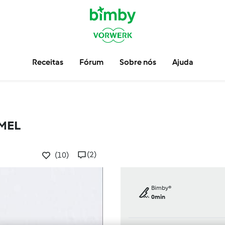
Receitas
Fórum
Sobre nós
Ajuda
 MEL
(2)
(10)
Bimby®
0min