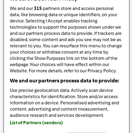
published: 29.05.2017
We and our
315
partners store and access personal
alterado: 29.05.2017
data, like browsing data or unique identifiers, on your
Adicionar às minhas coleções
device. Selecting I Accept enables tracking
technologies to support the purposes shown under we
Partilhar receita
and our partners process data to provide. If trackers are
disabled, some content and ads you see may not be as
Criar uma variante
relevant to you. You can resurface this menu to change
your choices or withdraw consent at any time by
clicking the Show Purposes link on the bottom of the
webpage .Your choices will have effect within our
Website. For more details, refer to our Privacy Policy.
We and our partners process data to provide:
Ingredientes
Use precise geolocation data. Actively scan device
4
unidades
ovos
characteristics for identification. Store and/or access
200
g
claras
information on a device. Personalised advertising and
20
g
Açúcar de coco
content, advertising and content measurement,
25
g
Farinha de banana
audience research and services development.
25
g
Farinha de amêndoas
List of Partners (vendors)
50
g
farinha de alfarroba