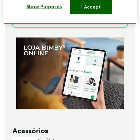
2
unidades
banana
Show Purposes
I Accept
1
c. chá de
fermento para bolos
Adicionar à lista de compras
Acessórios