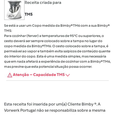
Receita criada para
TM5
Se está a usar um Copo medida da Bimby® TM6 com a sua Bimby®
TM5:
Para cozinhar (ferver) a temperaturas de 95°C ou superiores, o
cesto deverá ser sempre colocado sobre a tampa no lugar do
copo medida da Bimby®TM6. O cesto colocado sobre a tampa, é
permeável ao vapor e também evita salpicos de conteúdo quente
do interior do copo. Esta é uma medida simples, mas necessária
que em nada afetará a experiência de cozinhar com a Bimby® TM6,
mas previne que esta potencial situação possa ocorrer.
Atenção – Capacidade TM5
Esta receita foi inserida por um(a) Cliente Bimby ®. A
Vorwerk Portugal não se responsabiliza sobre a mesma