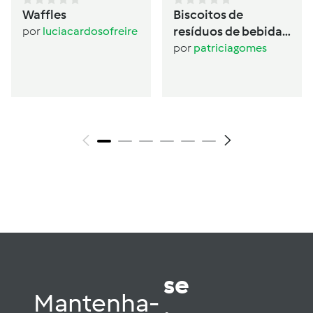
Waffles
Biscoitos de
resíduos de bebida
por
luciacardosofreire
de aveia
por
patriciagomes
se
Mantenha-