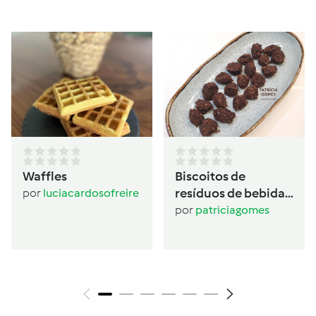
Waffles
Biscoitos de
resíduos de bebida
por
luciacardosofreire
de aveia
por
patriciagomes