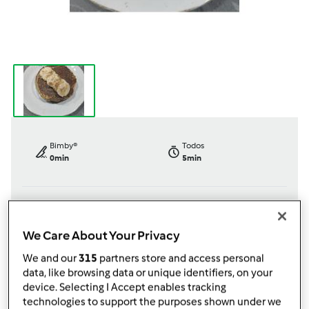
Bimby®
Todos
0min
5min
dose/s
Nível
2
unidade/s
Fácil
We Care About Your Privacy
We and our
315
partners store and access personal
data, like browsing data or unique identifiers, on your
device. Selecting I Accept enables tracking
TM31
technologies to support the purposes shown under we