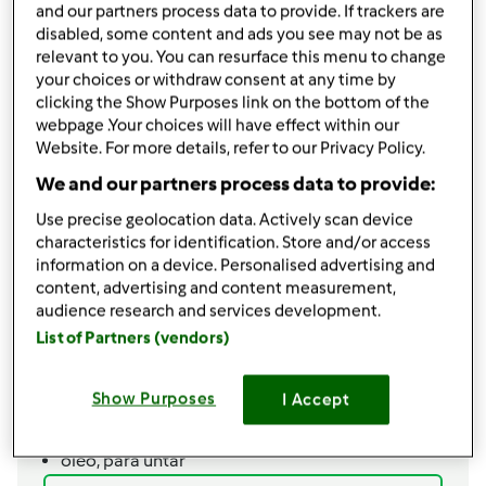
por
Gast
and our partners process data to provide. If trackers are
published: 10.02.2021
disabled, some content and ads you see may not be as
relevant to you. You can resurface this menu to change
Adicionar às minhas coleções
your choices or withdraw consent at any time by
clicking the Show Purposes link on the bottom of the
Partilhar receita
webpage .Your choices will have effect within our
Website. For more details, refer to our Privacy Policy.
We and our partners process data to provide:
Use precise geolocation data. Actively scan device
characteristics for identification. Store and/or access
information on a device. Personalised advertising and
Ingredientes
content, advertising and content measurement,
audience research and services development.
Panquecas de Aveia e Banana
List of Partners (vendors)
50
g
flocos de aveia
1
ovo
Show Purposes
I Accept
1
banana,
madura
canela em pó
óleo,
para untar