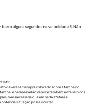
m barra alguns segundos na velocidade 5. Não
® TM5:
 cesto deverá ser sempre colocado sobre a tampa no
tampa, é permeável ao vapor e também evita salpicos
ples, mas necessária que em nada afetará a
 potencial situação possa ocorrer.