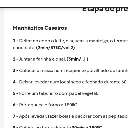
Etapa de pr
Manhãzitos Caseiros
1 -
Deitar no copo o leite, o açúcar, a manteiga, o ferme
chocolate.
(2min/37ºC/vel.2)
2 -
Juntar a farinha e o sal.
(3min/
)
3 -
Colocar a massa num recipiente polvilhado de farinha
4 -
Deixar levedar num local seco e fechado durante 60 
5 -
Forre um tabuleiro com papel vegetal.
6 -
Pré-aqueça o forno a 180ºC.
7 -
Após levedar, fazer bolas e decorar com as pepitas 
8 -
Coloco no forno durante
30min a 180ºC
.