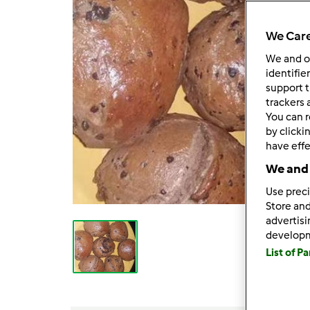
We Care
We and 
identifie
support t
trackers 
You can r
by clicki
have effe
We and 
Use preci
Store and
advertis
develop
List of P