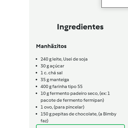
Ingredientes
Manhãzitos
240
g
leite,
Usei de soja
30
g
açúcar
1
c. chá
sal
35
g
manteiga
400
g
farinha tipo 55
10
g
fermento padeiro seco,
(ex: 1
pacote de fermento fermipan)
1
ovo,
(para pincelar)
150
g
pepitas de chocolate,
(a Bimby
faz)