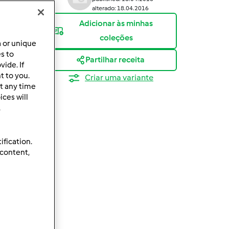
alterado: 18.04.2016
Adicionar às minhas
coleções
a or unique
es to
Partilhar receita
ide. If
t to you.
Criar uma variante
t any time
ces will
.
ification.
 content,