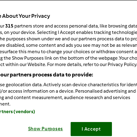
Todos
0min
 About Your Privacy
our
315
partners store and access personal data, like browsing dat
rs, on your device. Selecting I Accept enables tracking technologi
he purposes shown under we and our partners process data to prov
dose/s
8
unidade/s
are disabled, some content and ads you see may not be as relevan
esurface this menu to change your choices or withdraw consent a
ng the Show Purposes link on the bottom of the webpage .Your choi
ct within our Website. For more details, refer to our Privacy Policy
Nível
our partners process data to provide:
Fácil
se geolocation data. Actively scan device characteristics for ident
/or access information on a device. Personalised advertising and
ing and content measurement, audience research and services
ment.
artners (vendors)
Show Purposes
I Accept