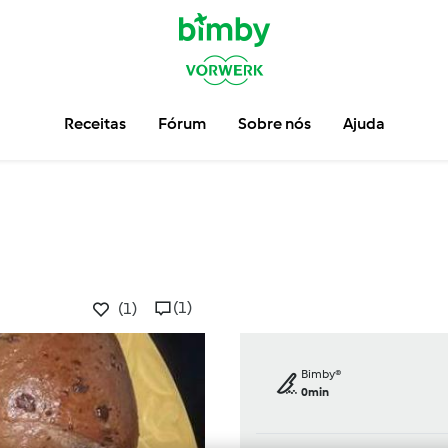
Receitas
Fórum
Sobre nós
Ajuda
(1)
(1)
Bimby®
0min