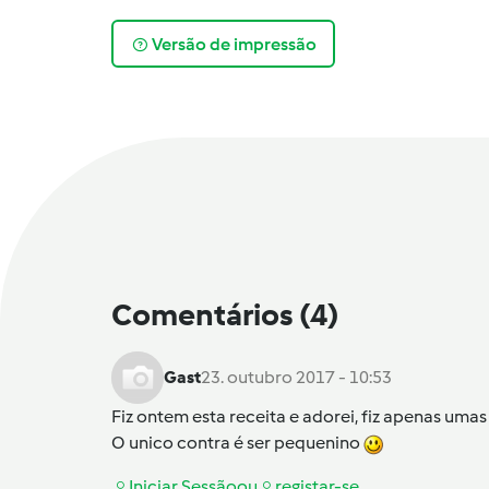
Versão de impressão
Comentários
(4)
Gast
23. outubro 2017 - 10:53
Fiz ontem esta receita e adorei, fiz apenas umas
O unico contra é ser pequenino
Iniciar Sessão
ou
registar-se