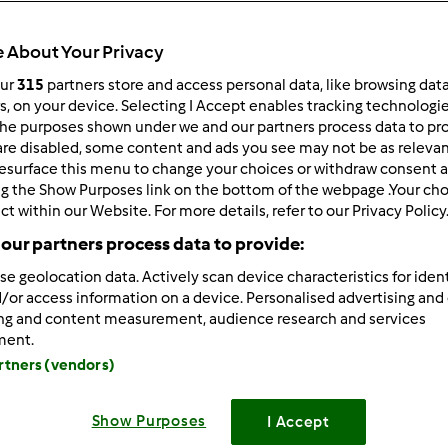
Todos
30min
 About Your Privacy
our
315
partners store and access personal data, like browsing dat
rs, on your device. Selecting I Accept enables tracking technologi
he purposes shown under we and our partners process data to prov
dose/s
--
--
are disabled, some content and ads you see may not be as relevan
esurface this menu to change your choices or withdraw consent a
ng the Show Purposes link on the bottom of the webpage .Your choi
ct within our Website. For more details, refer to our Privacy Policy
Nível
our partners process data to provide:
--
se geolocation data. Actively scan device characteristics for ident
/or access information on a device. Personalised advertising and
ing and content measurement, audience research and services
ment.
artners (vendors)
Show Purposes
I Accept