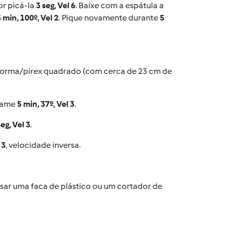
or picá-la
3 seg, Vel 6
. Baixe com a espátula a
 min, 100º, Vel 2
. Pique novamente durante
5
 forma/pirex quadrado (com cerca de 23 cm de
grame
5 min, 37º, Vel 3
.
seg, Vel 3
.
 3
, velocidade inversa.
sar uma faca de plástico ou um cortador de