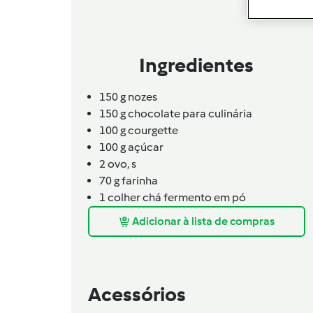
Ingredientes
150 g nozes
150
g
chocolate para culinária
100 g courgette
100
g
açúcar
2
ovo,
s
70 g farinha
1 colher chá fermento em pó
Adicionar à lista de compras
Acessórios