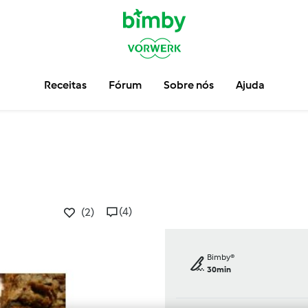
Receitas
Fórum
Sobre nós
Ajuda
(4)
(2)
Bimby®
30min