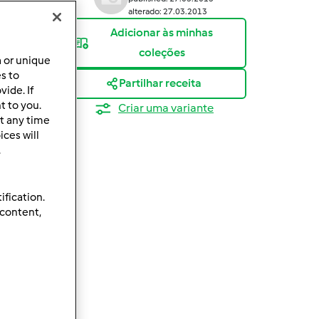
alterado: 27.03.2013
Adicionar às minhas
coleções
a or unique
es to
Partilhar receita
ide. If
t to you.
Criar uma variante
t any time
ces will
.
ification.
 content,