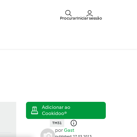
Procurar
Iniciar sessão
TM31
por
Gast
published: 27.03.2013