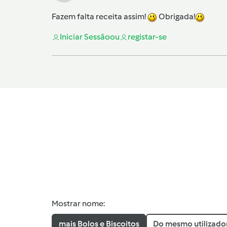
Fazem falta receita assim!
Obrigada!
Iniciar Sessão
ou
registar-se
Mostrar nome:
mais Bolos e Biscoitos
Do mesmo utilizado