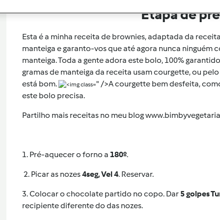
Etapa de pr
Esta é a minha receita de brownies, adaptada da receita
manteiga e garanto-vos que até agora nunca ninguém con
manteiga. Toda a gente adora este bolo, 100% garantid
gramas de manteiga da receita usam courgette, ou pel
está bom.
" />
A courgette bem desfeita, como
este bolo precisa.
Partilho mais receitas no meu blog www.bimbyvegetari
1. Pré-aquecer o forno a
180º
.
2. Picar as nozes
4seg, Vel 4
. Reservar.
3. Colocar o chocolate partido no copo. Dar
5 golpes T
recipiente diferente do das nozes.