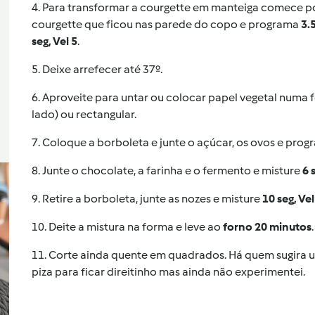
4. Para transformar a courgette em manteiga comece p
courgette que ficou nas parede do copo e programa
3.5
seg, Vel 5
.
5. Deixe arrefecer até 37º.
6. Aproveite para untar ou colocar papel vegetal numa
lado) ou rectangular.
7. Coloque a borboleta e junte o açúcar, os ovos e pro
8. Junte o chocolate, a farinha e o fermento e misture
6 
9. Retire a borboleta, junte as nozes e misture
10 seg, Vel
10. Deite a mistura na forma e leve ao
forno 20 minutos
.
11. Corte ainda quente em quadrados. Há quem sugira u
piza para ficar direitinho mas ainda não experimentei.