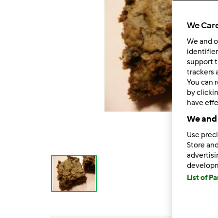
We Care
We and 
identifie
support t
trackers 
You can r
by clicki
have effe
We and 
Use preci
Store and
advertis
develop
List of P