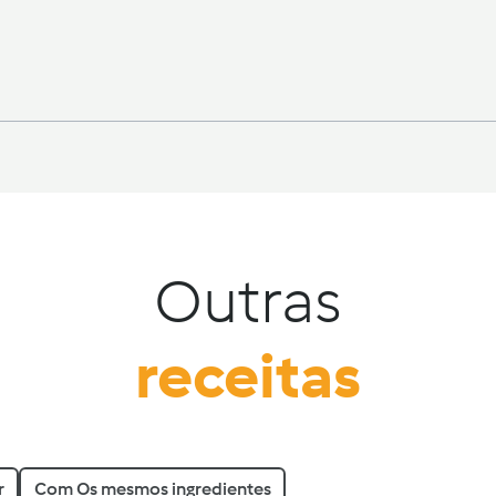
Outras
receitas
r
Com Os mesmos ingredientes