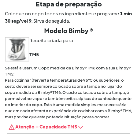
Etapa de preparação
Coloque no copo todos os ingredientes e programe
1 min
30 seg/vel 9
. Sirva de seguida.
Modelo Bimby ®
Receita criada para
TM5
Se está a usar um Copo medida da Bimby® TM6 com a sua Bimby®
TM5:
Para cozinhar (ferver) a temperaturas de 95°C ou superiores, o
cesto deverá ser sempre colocado sobre a tampa no lugar do
copo medida da Bimby®TM6. O cesto colocado sobre a tampa, é
permeável ao vapor e também evita salpicos de conteúdo quente
do interior do copo. Esta é uma medida simples, mas necessária
que em nada afetará a experiência de cozinhar com a Bimby® TM6,
mas previne que esta potencial situação possa ocorrer.
Atenção – Capacidade TM5