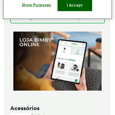
100
g
açúcar
Show Purposes
I Accept
150
g
cubos de gelo
Adicionar à lista de compras
Acessórios