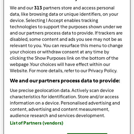
por
Gast
published: 29.11.2016
We and our
313
partners store and access personal
alterado: 29.11.2016
data, like browsing data or unique identifiers, on your
device. Selecting I Accept enables tracking
Adicionar às minhas coleções
technologies to support the purposes shown under we
and our partners process data to provide. If trackers are
Partilhar receita
disabled, some content and ads you see may not be as
Criar uma variante
relevant to you. You can resurface this menu to change
your choices or withdraw consent at any time by
clicking the Show Purposes link on the bottom of the
webpage .Your choices will have effect within our
Website. For more details, refer to our Privacy Policy.
We and our partners process data to provide:
Ingredientes
Use precise geolocation data. Actively scan device
characteristics for identification. Store and/or access
Sumo de Maracujá, Melancia e Laranja
information on a device. Personalised advertising and
500
g
melancia,
cortada em pedaços
content, advertising and content measurement,
2
laranjas,
descascadas s/ parte branca
audience research and services development.
200
g
polpa de maracujá,
congelada cortada em
List of Partners (vendors)
pedaços