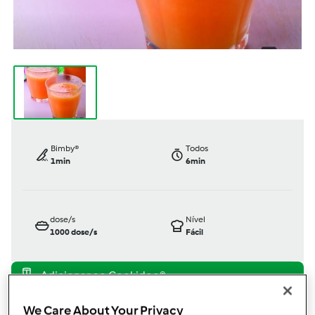
Bimby®
Todos
1min
6min
dose/s
Nível
1000
dose/s
Fácil
TM5
We Care About Your Privacy