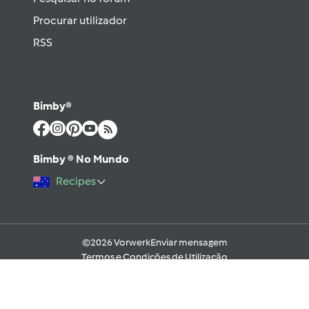
Procurar utilizador
RSS
Bimby®
Bimby ® No Mundo
Recipes
©2026 Vorwerk
Enviar mensagem
Termos e Condições de Utilização
Aviso sobre Proteção de Dados
Política de Cookies
Regras e código moral digital do Fórum
Ajuda
Apoio Legal