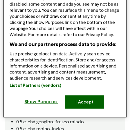
TM31
disabled, some content and ads you see may not be as
por
Equipa Bimby
relevant to you. You can resurface this menu to change
published: 27.09.2012
your choices or withdraw consent at any time by
alterado: 20.04.2015
clicking the Show Purposes link on the bottom of the
Adicionar às minhas coleções
webpage .Your choices will have effect within our
Website. For more details, refer to our Privacy Policy.
Partilhar receita
We and our partners process data to provide:
Criar uma variante
Use precise geolocation data. Actively scan device
characteristics for identification. Store and/or access
information on a device. Personalised advertising and
content, advertising and content measurement,
audience research and services development.
List of Partners (vendors)
Ingredientes
1000
g
tomate,
cortado ao meio
Show Purposes
I Accept
0.5
limão descascado,
e sem caroços
150
g
cubos de gelo
0.5
c. chá
gengibre fresco ralado
0.5
c. chá
molho-inglês