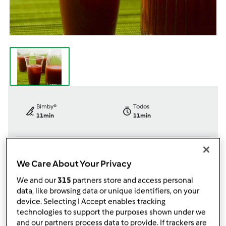
Bimby®
Todos
11min
11min
dose/s
Nível
We Care About Your Privacy
6
dose/s
Fácil
We and our
315
partners store and access personal
data, like browsing data or unique identifiers, on your
device. Selecting I Accept enables tracking
technologies to support the purposes shown under we
Oficialmente testada
and our partners process data to provide. If trackers are