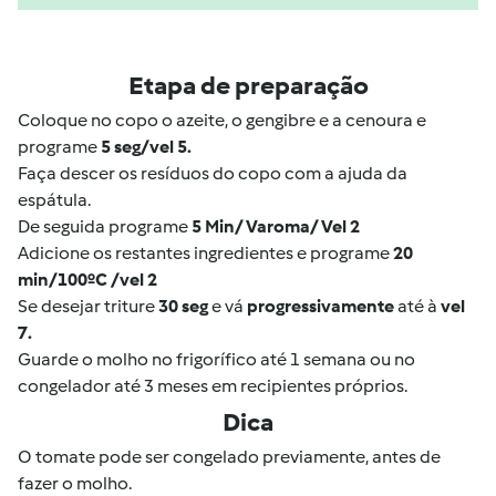
Etapa de preparação
Coloque no copo o azeite, o gengibre e a cenoura e
programe
5 seg/vel 5.
Faça descer os resíduos do copo com a ajuda da
espátula.
De seguida programe
5 Min/ Varoma/ Vel 2
Adicione os restantes ingredientes e programe
20
min/100ºC /vel 2
Se desejar triture
30 seg
e vá
progressivamente
até à
vel
7.
Guarde o molho no frigorífico até 1 semana ou no
congelador até 3 meses em recipientes próprios.
Dica
O tomate pode ser congelado previamente, antes de
fazer o molho.