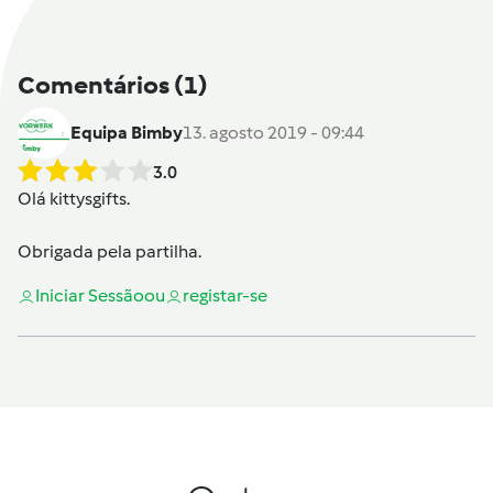
Comentários
(1)
Equipa Bimby
13. agosto 2019 - 09:44
3.0
Olá
kittysgifts
.
Obrigada pela partilha.
Iniciar Sessão
ou
registar-se