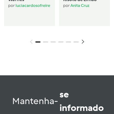
por
luciacardosofreire
por
Anita Cruz
se
Mantenha-
informado