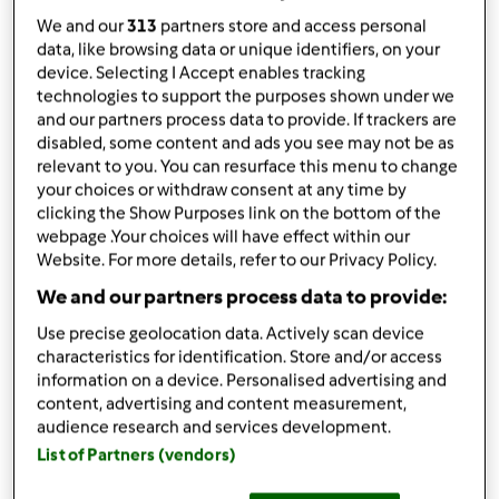
TM31
We and our
313
partners store and access personal
por
Gast
data, like browsing data or unique identifiers, on your
published: 05.07.2019
device. Selecting I Accept enables tracking
alterado: 27.07.2019
technologies to support the purposes shown under we
and our partners process data to provide. If trackers are
Adicionar às minhas coleções
disabled, some content and ads you see may not be as
relevant to you. You can resurface this menu to change
Partilhar receita
your choices or withdraw consent at any time by
Criar uma variante
clicking the Show Purposes link on the bottom of the
webpage .Your choices will have effect within our
Website. For more details, refer to our Privacy Policy.
We and our partners process data to provide:
Use precise geolocation data. Actively scan device
characteristics for identification. Store and/or access
Ingredientes
information on a device. Personalised advertising and
content, advertising and content measurement,
Variante Molho de tomate
audience research and services development.
40
g
azeite
List of Partners (vendors)
2
cenouras,
para substituir a cebola