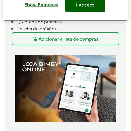
1
c. chá de
gengibre em pó,
para substituir o alho
Show Purposes
I Accept
500
g
tomate maduro c/ pele
1
g
sal
1/2
c. chá de
pimenta
1
c. chá de
orégãos
Adicionar à lista de compras