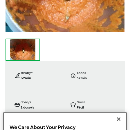
Bimby®
Todos
32min
32min
dose/s
Nível
1
dose/s
Fácil
We Care About Your Privacy