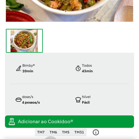
Bimby®
Todos
20min
43min
dose/s
Nível
4
pessoa/s
Fácil
TM7
TM6
TM5
TM31