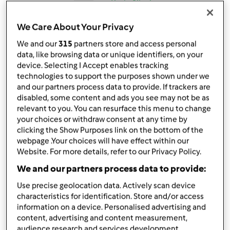
por
Karla Silveira
published: 20.09.2025
We Care About Your Privacy
Adicionar às minhas coleções
We and our
315
partners store and access personal
Partilhar receita
data, like browsing data or unique identifiers, on your
device. Selecting I Accept enables tracking
Criar uma variante
technologies to support the purposes shown under we
and our partners process data to provide. If trackers are
disabled, some content and ads you see may not be as
relevant to you. You can resurface this menu to change
your choices or withdraw consent at any time by
clicking the Show Purposes link on the bottom of the
webpage .Your choices will have effect within our
Ingredientes
Website. For more details, refer to our Privacy Policy.
Quinoa
We and our partners process data to provide:
20
grama
azeite
Use precise geolocation data. Actively scan device
50
grama
cebola
characteristics for identification. Store and/or access
2
unidade
alho
information on a device. Personalised advertising and
content, advertising and content measurement,
250
grama
quinoa
audience research and services development.