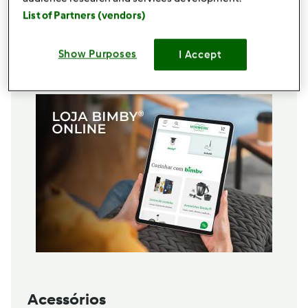
250
grama
macedónia,
da sua preferência
List of Partners (vendors)
700
grama
água
150
grama
Milho doce
Show Purposes
I Accept
Adicionar à lista de compras
Acessórios