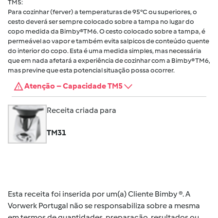
TM5:
Para cozinhar (ferver) a temperaturas de 95°C ou superiores, o
cesto deverá ser sempre colocado sobre a tampa no lugar do
copo medida da Bimby®TM6. O cesto colocado sobre a tampa, é
permeável ao vapor e também evita salpicos de conteúdo quente
do interior do copo. Esta é uma medida simples, mas necessária
que em nada afetará a experiência de cozinhar com a Bimby® TM6,
mas previne que esta potencial situação possa ocorrer.
Atenção – Capacidade TM5
Receita criada para
TM31
Esta receita foi inserida por um(a) Cliente Bimby ®. A
Vorwerk Portugal não se responsabiliza sobre a mesma
em termos de quantidades, preparação, resultados ou