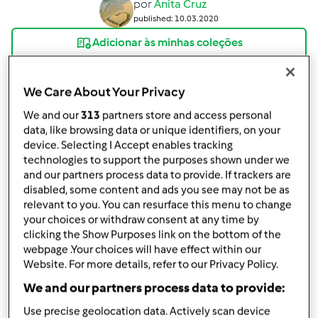
por
Anita Cruz
published: 10.03.2020
Adicionar às minhas coleções
Partilhar receita
We Care About Your Privacy
Criar uma variante
We and our
313
partners store and access personal
data, like browsing data or unique identifiers, on your
device. Selecting I Accept enables tracking
technologies to support the purposes shown under we
and our partners process data to provide. If trackers are
disabled, some content and ads you see may not be as
Ingredientes
relevant to you. You can resurface this menu to change
your choices or withdraw consent at any time by
"Arroz" de couve-flor e brócolos
clicking the Show Purposes link on the bottom of the
webpage .Your choices will have effect within our
300 a 350g
Couve-flor (só os floretes)
Website. For more details, refer to our Privacy Policy.
120g
Brócolos (só os floretes)
150g
cebola
We and our partners process data to provide:
2
dentes de alho
Use precise geolocation data. Actively scan device