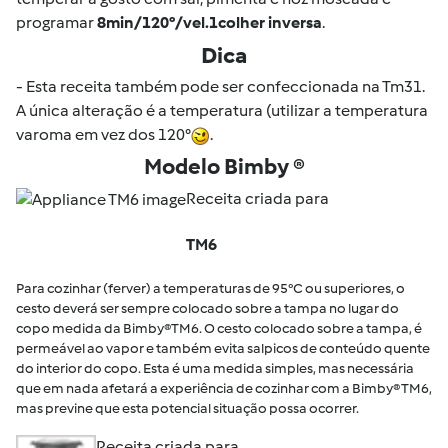
programar
8min/120°/vel.1colher inversa
.
Dica
- Esta receita também pode ser confeccionada na Tm31.
A única alteração é a temperatura (utilizar a temperatura
varoma em vez dos 120°
.
Modelo Bimby ®
Receita criada para
TM6
Para cozinhar (ferver) a temperaturas de 95°C ou superiores, o
cesto deverá ser sempre colocado sobre a tampa no lugar do
copo medida da Bimby®TM6. O cesto colocado sobre a tampa, é
permeável ao vapor e também evita salpicos de conteúdo quente
do interior do copo. Esta é uma medida simples, mas necessária
que em nada afetará a experiência de cozinhar com a Bimby® TM6,
mas previne que esta potencial situação possa ocorrer.
Receita criada para