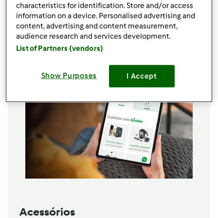
25g
azeite
characteristics for identification. Store and/or access
Sumo de meio limão
information on a device. Personalised advertising and
sal, pimenta e noz moscada q.b.
content, advertising and content measurement,
audience research and services development.
Adicionar à lista de compras
List of Partners (vendors)
Show Purposes
I Accept
Acessórios