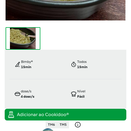
Bimby®
Todos
15min
15min
dose/s
Nível
4
dose/s
Fácil
TM6
TM5