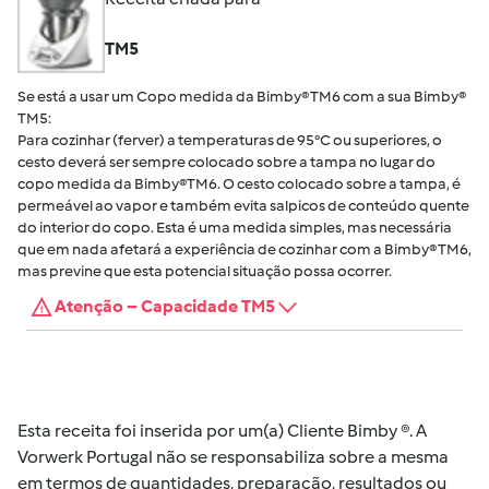
TM5
Se está a usar um Copo medida da Bimby® TM6 com a sua Bimby®
TM5:
Para cozinhar (ferver) a temperaturas de 95°C ou superiores, o
cesto deverá ser sempre colocado sobre a tampa no lugar do
copo medida da Bimby®TM6. O cesto colocado sobre a tampa, é
permeável ao vapor e também evita salpicos de conteúdo quente
do interior do copo. Esta é uma medida simples, mas necessária
que em nada afetará a experiência de cozinhar com a Bimby® TM6,
mas previne que esta potencial situação possa ocorrer.
Atenção – Capacidade TM5
Esta receita foi inserida por um(a) Cliente Bimby ®. A
Vorwerk Portugal não se responsabiliza sobre a mesma
em termos de quantidades, preparação, resultados ou