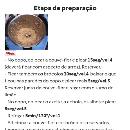
Etapa de preparação
- No copo, colocar a couve-flor e picar
15seg/vel.4
(deverá ficar com aspecto de arroz). Reservar.
- Picar também os brócolos
10seg/vel.4
, baixar o que
ficou nas paredes do copo e picar mais
5seg/vel.5
.
Reservar junto da couve-flor e regar com o sumo de
limão.
- No copo, colocar o azeite, a cebola, os alhos e picar
5seg/vel.5
.
- Refogar
5min/120°/vel.1
.
- Adicionar a couve-flor e os brócolos reservados,
temperar a gosto com sal, pimenta e noz moscada e