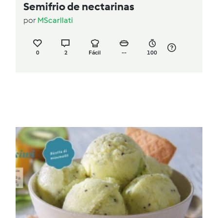
Semifrio de nectarinas
por
MScarllati
0
2
Fácil
--
100