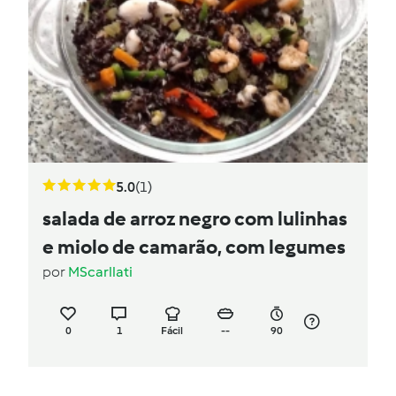
5.0
(1)
salada de arroz negro com lulinhas
e miolo de camarão, com legumes
por
MScarllati
0
1
Fácil
--
90