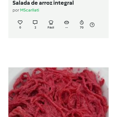
Salada de arroz integral
por
MScarllati
0
2
Fácil
--
70