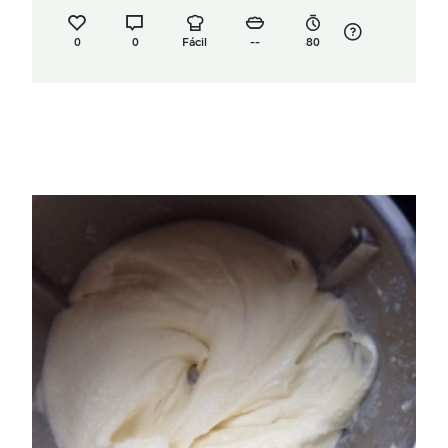
0
0
Fácil
--
80