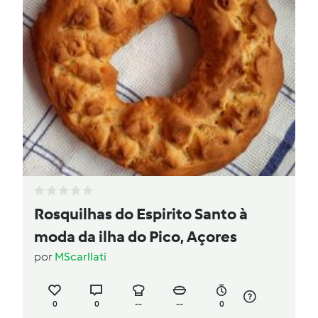
Rosquilhas do Espirito Santo à
moda da ilha do Pico, Açores
por
MScarllati
0
0
--
--
0