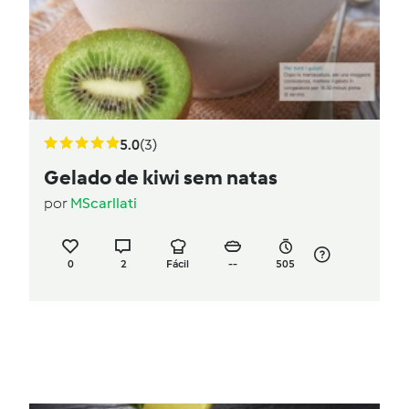
5.0
(3)
Gelado de kiwi sem natas
por
MScarllati
0
2
Fácil
--
505