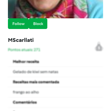
Follow
Block
MScarllati
5
Pontos atuais: 271
Melhor receita
Gelado de kiwi sem natas
Receitas mais comentada
frango ao alho
Comentários