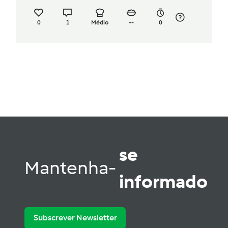
0
1
Médio
--
0
se
Mantenha-
informado
Subscrever Newsletter