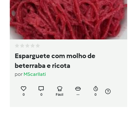
Esparguete com molho de
beterraba e ricota
por
MScarllati
0
0
Fácil
--
0