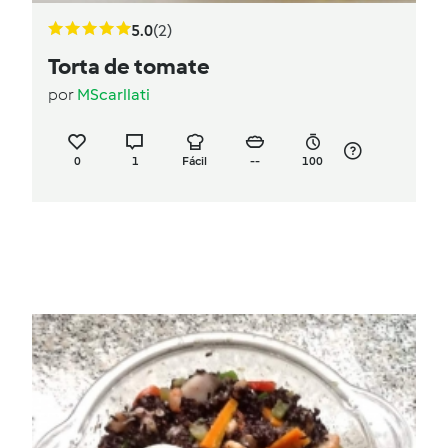
5.0
(2)
Torta de tomate
por
MScarllati
0
1
Fácil
--
100