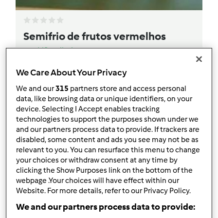
Semifrio de frutos vermelhos
por
MScarllati
We Care About Your Privacy
0
1
Fácil
--
5
We and our
315
partners store and access personal
data, like browsing data or unique identifiers, on your
device. Selecting I Accept enables tracking
technologies to support the purposes shown under we
and our partners process data to provide. If trackers are
disabled, some content and ads you see may not be as
relevant to you. You can resurface this menu to change
your choices or withdraw consent at any time by
clicking the Show Purposes link on the bottom of the
webpage .Your choices will have effect within our
Website. For more details, refer to our Privacy Policy.
We and our partners process data to provide: