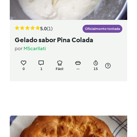
5.0
(1)
Oficialmente testada
Gelado sabor Pina Colada
por
MScarllati
0
1
Fácil
--
15