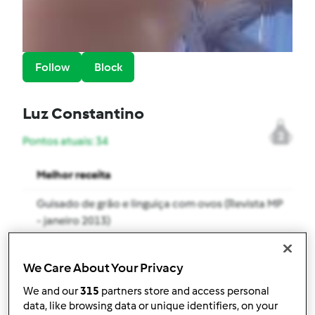
Follow
Block
Luz Constantino
2
Pontos atuais: 34
Melhor receita
Guisado de grão e linguiça com ovos (Revista MP
- janeiro 2013)
Receitas mais comentada
We Care About Your Privacy
Bolo de mel
We and our
315
partners store and access personal
data, like browsing data or unique identifiers, on your
Comentários