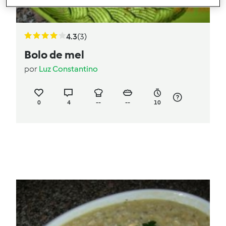
4.3
(3)
Bolo de mel
por
Luz Constantino
0
4
--
--
10