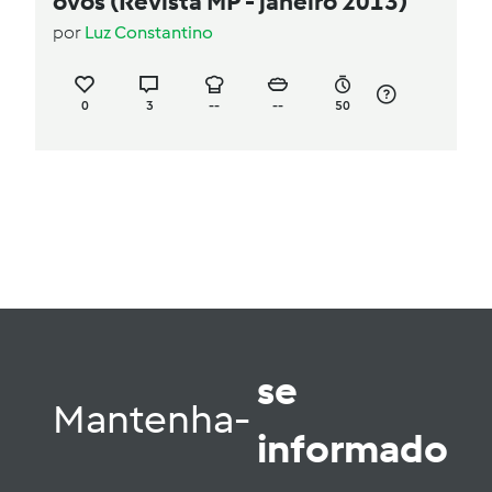
ovos (Revista MP - janeiro 2013)
por
Luz Constantino
0
3
--
--
50
se
Mantenha-
informado