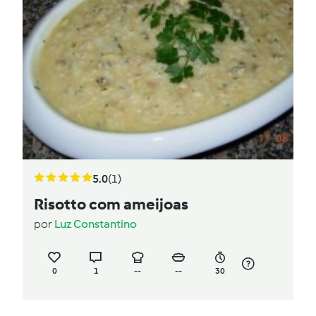
5.0
(1)
Risotto com ameijoas
por
Luz Constantino
0
1
--
--
30