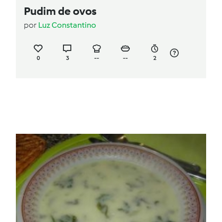
Pudim de ovos
por
Luz Constantino
0
3
--
--
2