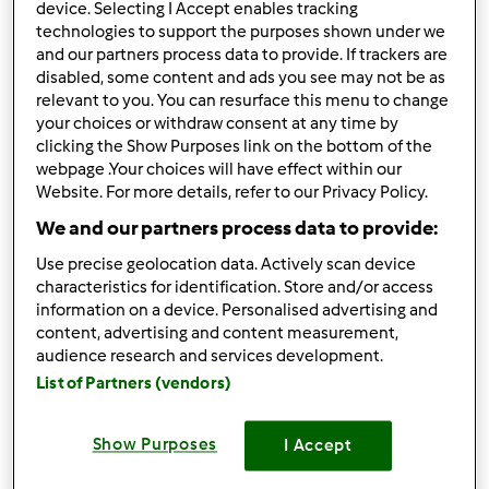
device. Selecting I Accept enables tracking
7
technologies to support the purposes shown under we
and our partners process data to provide. If trackers are
disabled, some content and ads you see may not be as
Receitas
(5)
relevant to you. You can resurface this menu to change
your choices or withdraw consent at any time by
Mostrar tudo
clicking the Show Purposes link on the bottom of the
Criar receita
webpage .Your choices will have effect within our
Website. For more details, refer to our Privacy Policy.
We and our partners process data to provide:
Use precise geolocation data. Actively scan device
characteristics for identification. Store and/or access
information on a device. Personalised advertising and
content, advertising and content measurement,
audience research and services development.
List of Partners (vendors)
Show Purposes
I Accept