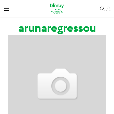
Passar para o conteúdo principal
arunaregressou