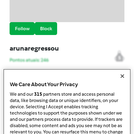
Follow
Block
arunaregressou
5
Pontos atuais: 246
Melhor receita
We Care About Your Privacy
Carne de porco com arroz de ervilhas
We and our
315
partners store and access personal
Receitas mais comentada
data, like browsing data or unique identifiers, on your
device. Selecting I Accept enables tracking
Rojões
technologies to support the purposes shown under we
and our partners process data to provide. If trackers are
Comentários
disabled, some content and ads you see may not be as
relevant to you. You can resurface this menu to change