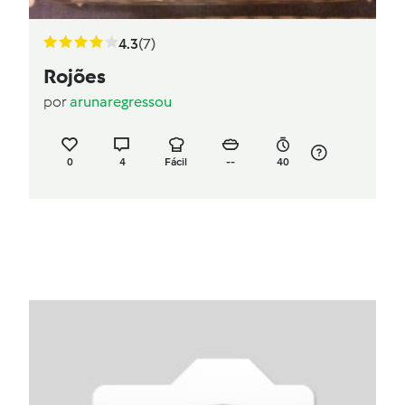
4.3
(7)
Rojões
por
arunaregressou
0
4
Fácil
--
40