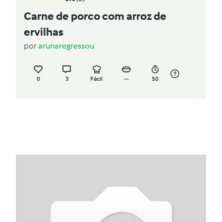
Carne de porco com arroz de
ervilhas
por
arunaregressou
0
3
Fácil
--
50