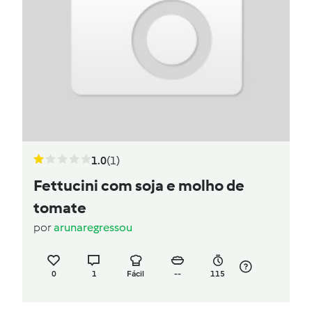
1.0
(1)
Fettucini com soja e molho de
tomate
por
arunaregressou
0
1
Fácil
--
115