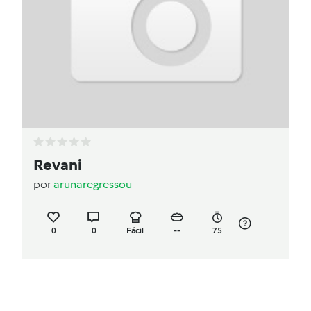
Revani
por
arunaregressou
0
0
Fácil
--
75