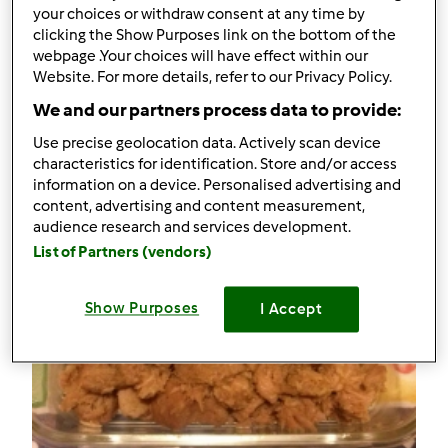
179
your choices or withdraw consent at any time by
clicking the Show Purposes link on the bottom of the
webpage .Your choices will have effect within our
Receitas
(4)
Website. For more details, refer to our Privacy Policy.
Mostrar tudo
We and our partners process data to provide:
Criar receita
Use precise geolocation data. Actively scan device
characteristics for identification. Store and/or access
information on a device. Personalised advertising and
content, advertising and content measurement,
audience research and services development.
List of Partners (vendors)
Show Purposes
I Accept