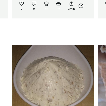
0
0
--
--
3min