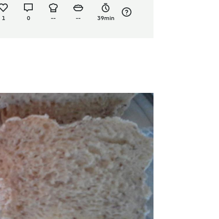
1
0
--
--
39min