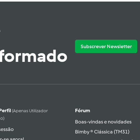
e
Subscrever Newsletter
nformado
Perfil
Fórum
(apenas Utilizador
do)
Boas-vindas e novidades
 sessão
Bimby ® Clássica (TM31)
r-se agora!