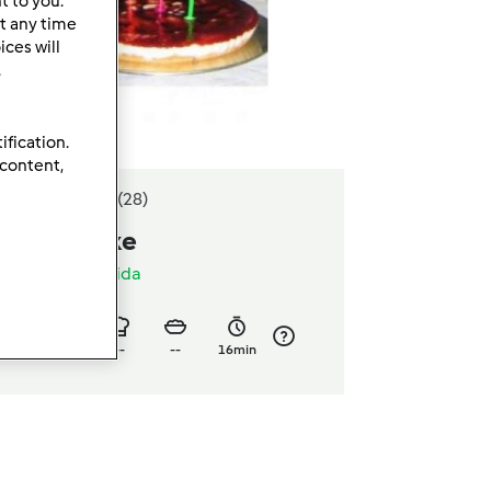
t to you.
t any time
ces will
.
ification.
 content,
4.7
(28)
heese Cake
or
Sónia Margarida
1
4
--
--
16min