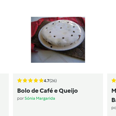
4.7
(26)
Bolo de Café e Queijo
M
por
Sónia Margarida
B
p