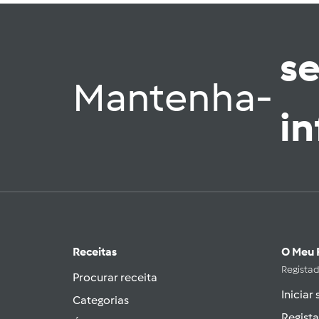
s
Mantenha-
i
Receitas
O Meu 
Regista
Procurar receita
Iniciar
Categorias
Regista