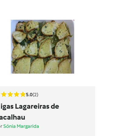
5.0
(2)
igas Lagareiras de
acalhau
or
Sónia Margarida