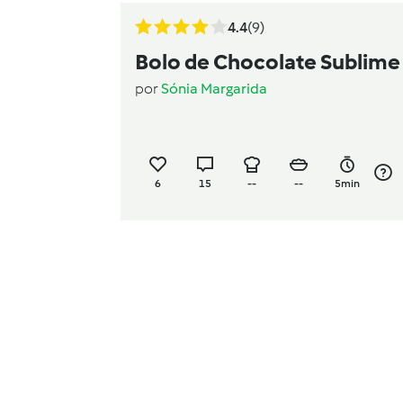
4.4
(9)
Bolo de Chocolate Sublime
por
Sónia Margarida
6
15
--
--
5min