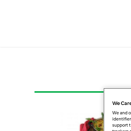
We Care
We and 
identifie
support t