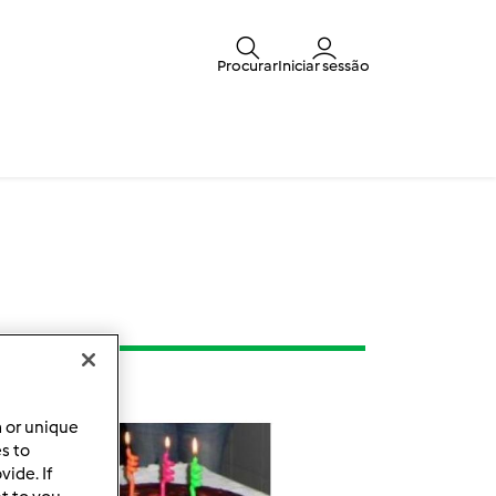
Procurar
Iniciar sessão
a or unique
es to
ide. If