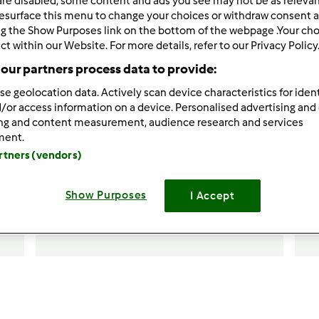
are disabled, some content and ads you see may not be as relevan
esurface this menu to change your choices or withdraw consent a
ng the Show Purposes link on the bottom of the webpage .Your choi
ct within our Website. For more details, refer to our Privacy Policy
our partners process data to provide:
se geolocation data. Actively scan device characteristics for ident
/or access information on a device. Personalised advertising and
ing and content measurement, audience research and services
4.7
(29)
ment.
Bolo de Figo d' Avoinha
C
artners (vendors)
por
Sónia Margarida
p
Show Purposes
I Accept
1
4
--
--
5min