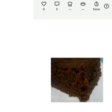
0
3
--
--
5min