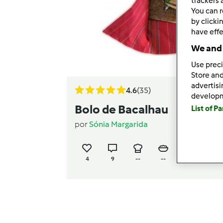
trackers 
You can r
by clicki
have effe
We and 
Use preci
Store and
advertis
4.6
(35)
develop
Bolo de Bacalhau
List of P
por
Sónia Margarida
4
9
--
--
52min