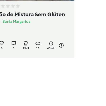
ão de Mistura Sem Glúten
or
Sónia Margarida
0
1
Fácil
15
48min