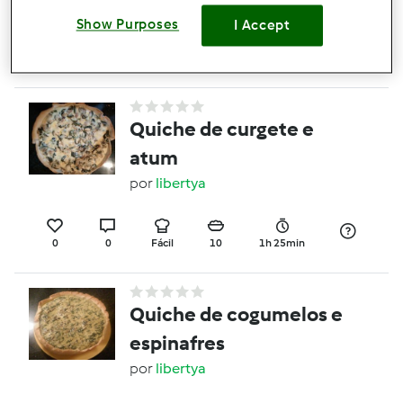
Show Purposes
I Accept
0
0
Fácil
8
3h 5min
Quiche de curgete e
atum
por
libertya
0
0
Fácil
10
1h 25min
Quiche de cogumelos e
espinafres
por
libertya