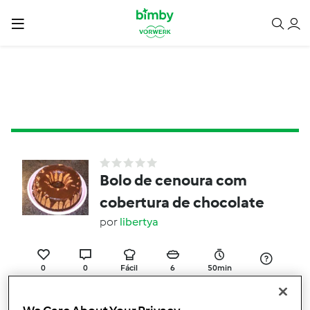
Bolo de cenoura com
cobertura de chocolate
por
libertya
0
0
Fácil
6
50min