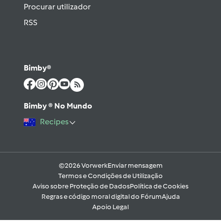
Procurar utilizador
RSS
Bimby®
Bimby ® No Mundo
Recipes
©2026 Vorwerk
Enviar mensagem
Termos e Condições de Utilização
Aviso sobre Proteção de Dados
Política de Cookies
Regras e código moral digital do Fórum
Ajuda
Apoio Legal