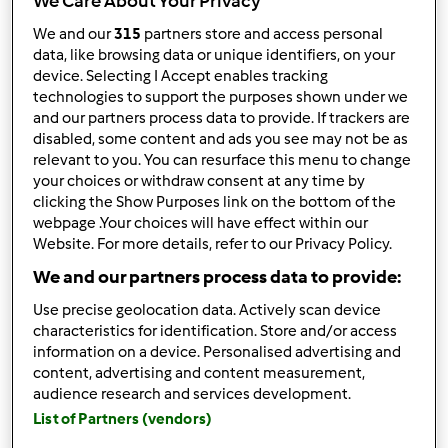
We Care About Your Privacy
Concentrado de
We and our
315
partners store and access personal
morago
data, like browsing data or unique identifiers, on your
device. Selecting I Accept enables tracking
por
libertya
technologies to support the purposes shown under we
and our partners process data to provide. If trackers are
disabled, some content and ads you see may not be as
0
0
Fácil
1
20min
relevant to you. You can resurface this menu to change
your choices or withdraw consent at any time by
clicking the Show Purposes link on the bottom of the
Fritata de legumes
webpage .Your choices will have effect within our
Website. For more details, refer to our Privacy Policy.
por
libertya
We and our partners process data to provide:
Use precise geolocation data. Actively scan device
0
0
Fácil
6
59min
characteristics for identification. Store and/or access
information on a device. Personalised advertising and
content, advertising and content measurement,
audience research and services development.
Mousse de maracujá
List of Partners (vendors)
por
libertya