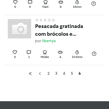
0
0
Fácil
8
55min
Pesacada gratinada
com brócolos e
mostarda
por
libertya
0
1
Médio
6
1h 0min
2
3
4
5
6