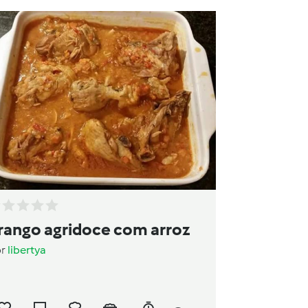
rango agridoce com arroz
or
libertya