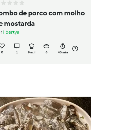
ombo de porco com molho
e mostarda
or
libertya
0
1
Fácil
6
45min