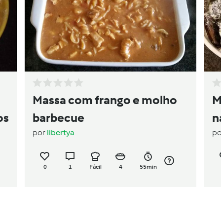
Massa com frango e molho
M
os
barbecue
n
por
libertya
p
0
1
Fácil
4
55min