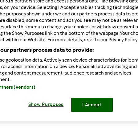
our
315
partners store and access personal data, like browsing dat
rs, on your device. Selecting I Accept enables tracking technologi
he purposes shown under we and our partners process data to prov
are disabled, some content and ads you see may not be as relevan
esurface this menu to change your choices or withdraw consent a
ng the Show Purposes link on the bottom of the webpage .Your choi
ct within our Website. For more details, refer to our Privacy Policy
our partners process data to provide:
se geolocation data. Actively scan device characteristics for ident
Delicia de pêssego
D
/or access information on a device. Personalised advertising and
ing and content measurement, audience research and services
por
libertya
p
ment.
artners (vendors)
0
1
Fácil
6
40min
Show Purposes
I Accept