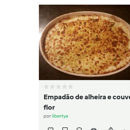
Empadão de alheira e couv
flor
por
libertya