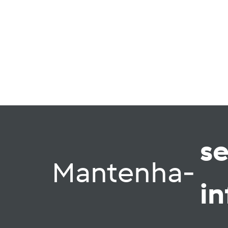
s
Mantenha-
i