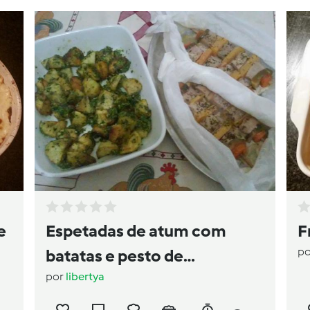
e
Espetadas de atum com
F
p
batatas e pesto de
por
libertya
espinafres