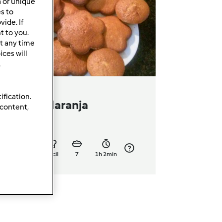
a or unique
es to
ide. If
t to you.
t any time
ces will
.
ification.
elicias de laranja
 content,
or
libertya
0
1
Fácil
7
1h 2min