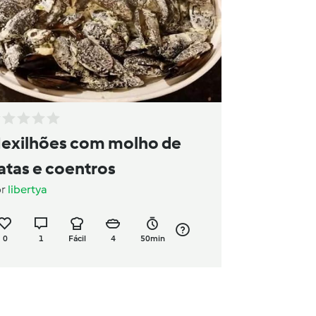
exilhões com molho de
atas e coentros
or
libertya
0
1
Fácil
4
50min