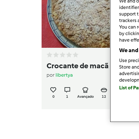
We and 
identifie
support t
trackers 
You can r
by clicki
have effe
We and 
Use preci
Crocante de macã
Store and
advertis
por
libertya
develop
List of P
0
1
Avançado
12
6h 0min