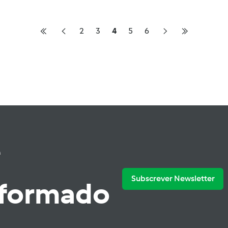
2
3
4
5
6
e
Subscrever Newsletter
nformado