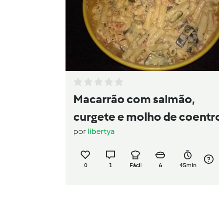
Macarrão com salmão,
curgete e molho de coentr
por
libertya
0
1
Fácil
6
45min