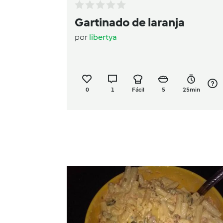
Gartinado de laranja
por
libertya
0
1
Fácil
5
25min