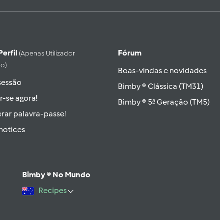
Perfil
Fórum
(apenas Utilizador
do)
Boas-vindas e novidades
 sessão
Bimby ® Clássica (TM31)
r-se agora!
Bimby ® 5ª Geração (TM5)
rar palavra-passe!
hotices
Bimby ® No Mundo
Recipes