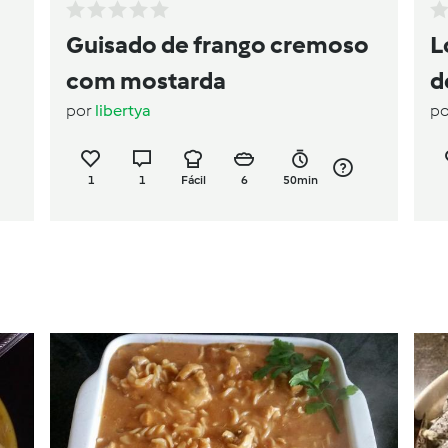
Guisado de frango cremoso
L
com mostarda
d
por
libertya
p
1
1
Fácil
6
50min