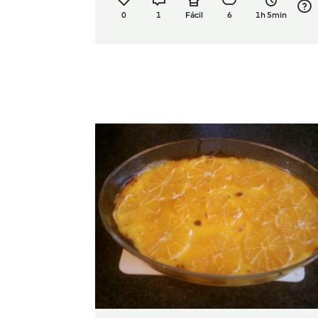
0
1
Fácil
6
1h 5min