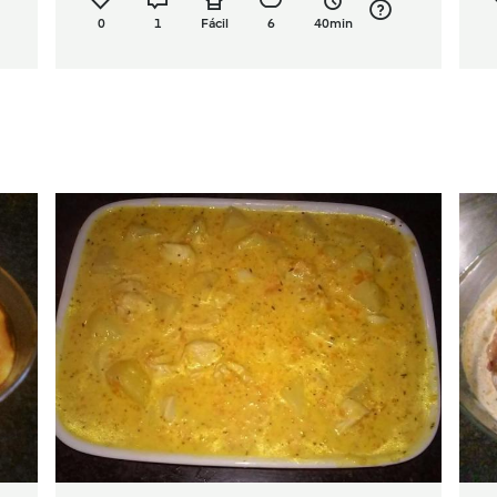
0
1
Fácil
6
40min