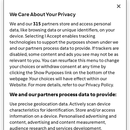
TM31
por
Gast
We Care About Your Privacy
published: 18.04.2012
alterado: 31.10.2012
We and our
315
partners store and access personal
Adicionar às minhas coleções
data, like browsing data or unique identifiers, on your
device. Selecting I Accept enables tracking
Partilhar receita
technologies to support the purposes shown under we
and our partners process data to provide. If trackers are
Criar uma variante
disabled, some content and ads you see may not be as
relevant to you. You can resurface this menu to change
your choices or withdraw consent at any time by
clicking the Show Purposes link on the bottom of the
webpage .Your choices will have effect within our
Website. For more details, refer to our Privacy Policy.
Ingredientes
We and our partners process data to provide:
Ingredientes p/ a Varoma:
Use precise geolocation data. Actively scan device
200
g
repolho,
picado
characteristics for identification. Store and/or access
1
cenoura,
cortada às rodelas
information on a device. Personalised advertising and
Ingredientes p/ o copo:
content, advertising and content measurement,
audience research and services development.
300 g brócolos, cortados em pequenos floretes