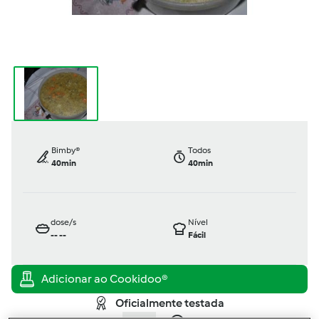
Bimby®
Todos
40min
40min
dose/s
Nível
--
--
Fácil
Oficialmente testada