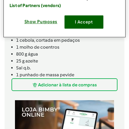
1
curgete,
pequena, cortada em pedaços
List of Partners (vendors)
1
cenoura,
cortada em pedaços
1
tomate,
cortado em pedaços
Show Purposes
I Accept
1
batata,
cortada em pedaços
2 dentes de alho
1
cebola,
cortada em pedaços
1 molho de coentros
800
g
água
25 g azeite
Sal q.b.
1 punhado de massa pevide
Adicionar à lista de compras