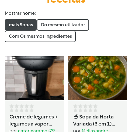
Mostrar nome:
mais Sopas
Do mesmo utilizador
Com Os mesmos ingredientes
Creme de legumes +
🥣 Sopa da Horta
legumes a vapor
Variada (3 em 1)
(dietas)
Ingredientes
por
catarinaramos79
por
Meliaxandre