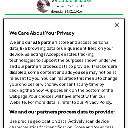
por
Cabacinhaaa89
published: 25.01.2016
alterado: 25.01.2016
Adicionar às minhas coleções
Partilhar receita
We Care About Your Privacy
Criar uma variante
We and our
315
partners store and access personal
data, like browsing data or unique identifiers, on your
device. Selecting I Accept enables tracking
technologies to support the purposes shown under we
and our partners process data to provide. If trackers are
disabled, some content and ads you see may not be as
relevant to you. You can resurface this menu to change
Ingredientes
your choices or withdraw consent at any time by
clicking the Show Purposes link on the bottom of the
10
unidade
bolacha Maria
webpage .Your choices will have effect within our
500
g
leite
Website. For more details, refer to our Privacy Policy.
500
g
natas
We and our partners process data to provide:
50
g
caramelo líquido
100
g
açúcar
Use precise geolocation data. Actively scan device
1
saqueta
cuajada
characteristics for identification. Store and/or access