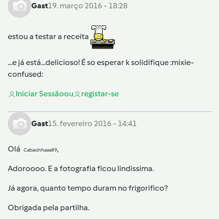
Gast
19. março 2016 - 18:28
estou a testar a receita
...e já está...delicioso! É so esperar k solidifique :mixie-
confused:
Iniciar Sessão
ou
registar-se
Gast
15. fevereiro 2016 - 14:41
Olá
,
Cabacinhaaa89
Adoroooo. E a fotografia ficou lindissima.
Já agora, quanto tempo duram no frigorifico?
Obrigada pela partilha.