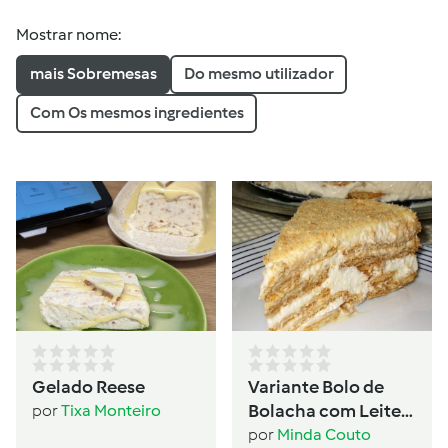
Mostrar nome:
mais Sobremesas
Do mesmo utilizador
Com Os mesmos ingredientes
Gelado Reese
Variante Bolo de
Bolacha com Leite
por
Tixa Monteiro
Condensado
por
Minda Couto