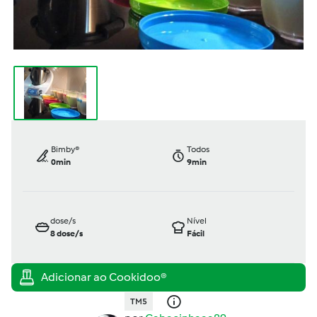
Bimby®
Todos
0min
9min
dose/s
Nível
8
dose/s
Fácil
TM5