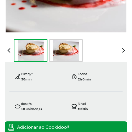
Bimby®
Todos
30min
2h 0min
dose/s
Nível
18
unidade/s
Médio