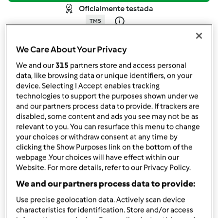
Oficialmente testada
TM5
por
Gast
published: 23.01.2017
We Care About Your Privacy
alterado: 06.11.2017
Adicionar às minhas coleções
We and our
315
partners store and access personal
data, like browsing data or unique identifiers, on your
device. Selecting I Accept enables tracking
Partilhar receita
technologies to support the purposes shown under we
Criar uma variante
and our partners process data to provide. If trackers are
disabled, some content and ads you see may not be as
relevant to you. You can resurface this menu to change
your choices or withdraw consent at any time by
clicking the Show Purposes link on the bottom of the
webpage .Your choices will have effect within our
Website. For more details, refer to our Privacy Policy.
Ingredientes
We and our partners process data to provide:
Massa
Use precise geolocation data. Actively scan device
690
g
massa folhada
characteristics for identification. Store and/or access