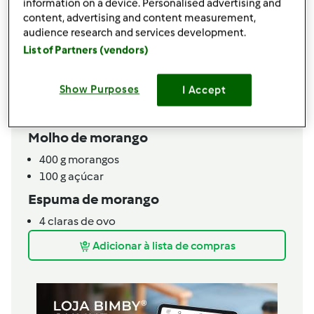
information on a device. Personalised advertising and
Risoto doce
content, advertising and content measurement,
30
g
manteiga
audience research and services development.
200
g
arroz p/ risoto
List of Partners (vendors)
1
c. sopa
de essência de baunilha
15
g
vinho branco
Show Purposes
I Accept
750
g
leite
370
g
leite condensado
Molho de morango
400
g
morangos
100
g
açúcar
Espuma de morango
4
claras de ovo
Adicionar à lista de compras