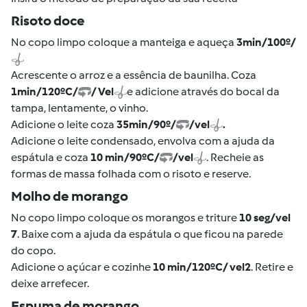
Risoto doce
No copo limpo coloque a manteiga e aqueça
3min/100º/
Acrescente o arroz e a essência de baunilha. Coza
1min/120ºC/
/ Vel
e adicione através do bocal da
tampa, lentamente, o vinho.
Adicione o leite coza
35min/90º/
/vel
.
Adicione o leite condensado, envolva com a ajuda da
espátula e coza
10 min/90ºC/
/vel
. Recheie as
formas de massa folhada com o risoto e reserve.
Molho de morango
No copo limpo coloque os morangos e triture
10 seg/vel
7
. Baixe com a ajuda da espátula o que ficou na parede
do copo.
Adicione o açúcar e cozinhe
10 min/120ºC/ vel2
. Retire e
deixe arrefecer.
Espuma de morango