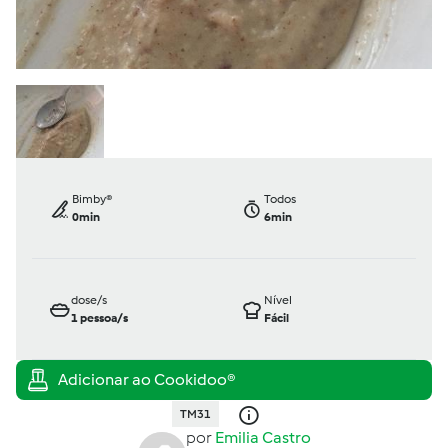
Bimby®
Todos
0min
6min
dose/s
Nível
1
pessoa/s
Fácil
TM31
por
Emilia Castro