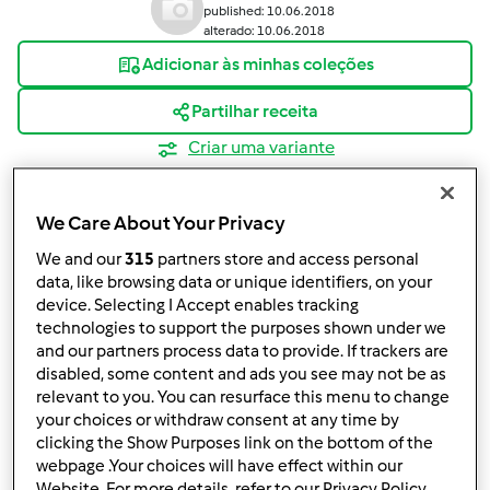
published: 10.06.2018
alterado: 10.06.2018
Adicionar às minhas coleções
Partilhar receita
Criar uma variante
We Care About Your Privacy
We and our
315
partners store and access personal
data, like browsing data or unique identifiers, on your
Ingredientes
device. Selecting I Accept enables tracking
technologies to support the purposes shown under we
Papas de aveia
and our partners process data to provide. If trackers are
disabled, some content and ads you see may not be as
25
g
flocos de aveia integrais
relevant to you. You can resurface this menu to change
200
g
leite de soja
your choices or withdraw consent at any time by
1
pedaço
casca de limão
clicking the Show Purposes link on the bottom of the
q.b.
canela em pó
webpage .Your choices will have effect within our
Website. For more details, refer to our Privacy Policy.