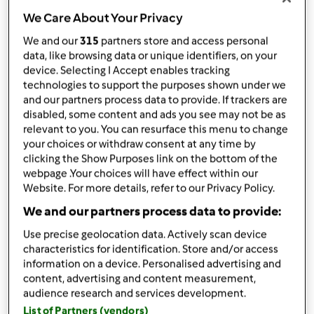
por
Gast
We Care About Your Privacy
published: 18.02.2015
alterado: 18.02.2015
We and our
315
partners store and access personal
Adicionar às minhas coleções
data, like browsing data or unique identifiers, on your
device. Selecting I Accept enables tracking
Partilhar receita
technologies to support the purposes shown under we
and our partners process data to provide. If trackers are
Criar uma variante
disabled, some content and ads you see may not be as
relevant to you. You can resurface this menu to change
your choices or withdraw consent at any time by
clicking the Show Purposes link on the bottom of the
webpage .Your choices will have effect within our
Website. For more details, refer to our Privacy Policy.
Ingredientes
We and our partners process data to provide:
aveia
Use precise geolocation data. Actively scan device
characteristics for identification. Store and/or access
100
g
flocos de aveia
information on a device. Personalised advertising and
500
g
leite soja (receita livro base)
content, advertising and content measurement,
550
g
água
audience research and services development.
50
g
açúcar amarelo
List of Partners (vendors)