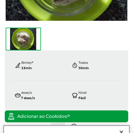
Bimby®
Todos
15min
30min
dose/s
Nível
7
dose/s
Fácil
TM31