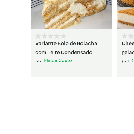
Variante Bolo de Bolacha
Chee
com Leite Condensado
gela
por
Minda Couto
por
K