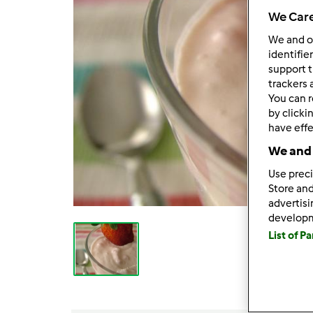
We Care
We and 
identifie
support t
trackers 
You can r
by clicki
have effe
We and 
Use preci
Store and
advertis
develop
List of P