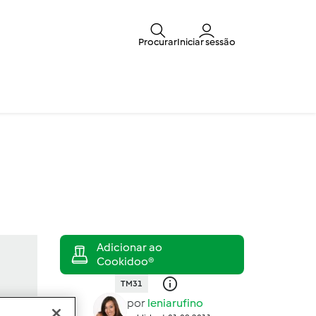
Procurar
Iniciar sessão
TM31
por
leniarufino