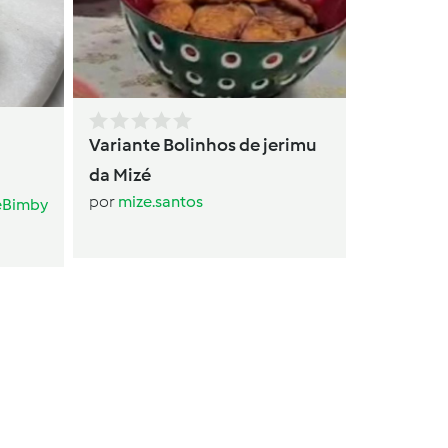
Variante Bolinhos de jerimu
da Mizé
por
mize.santos
eBimby