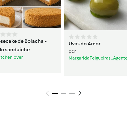
secake de Bolacha -
Uvas do Amor
do sanduíche
por
itchenlover
MargaridaFelgueiras_Agent