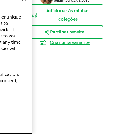
published: 01.08.2011
Adicionar às minhas
a or unique
coleções
es to
ide. If
Partilhar receita
t to you.
t any time
Criar uma variante
ces will
.
ification.
 content,