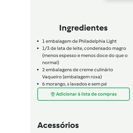
Ingredientes
1 embalagem de Philadelphia Light
1/3 de
lata de
leite,
condensado magro
(menos espesso e menos doce do que o
normal)
2 embalagens de creme culinário
Vaqueiro (embalagem roxa)
6
morango,
s lavados e sem pé
Adicionar à lista de compras
Acessórios