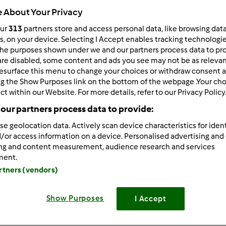
 About Your Privacy
Todos
2min
our
313
partners store and access personal data, like browsing dat
rs, on your device. Selecting I Accept enables tracking technologi
he purposes shown under we and our partners process data to prov
are disabled, some content and ads you see may not be as relevan
dose/s
esurface this menu to change your choices or withdraw consent a
--
--
ng the Show Purposes link on the bottom of the webpage .Your choi
ct within our Website. For more details, refer to our Privacy Policy
our partners process data to provide:
Nível
se geolocation data. Actively scan device characteristics for ident
--
/or access information on a device. Personalised advertising and
ing and content measurement, audience research and services
ment.
artners (vendors)
Show Purposes
I Accept