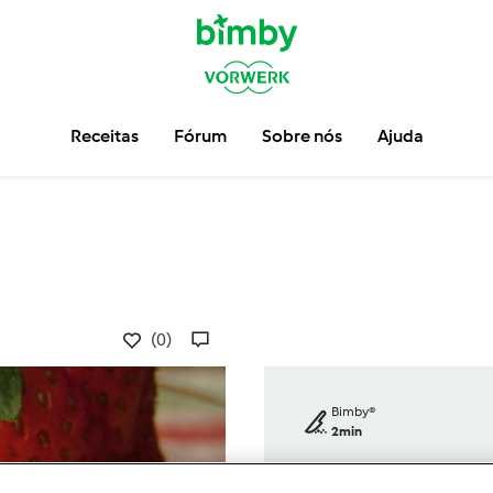
Receitas
Fórum
Sobre nós
Ajuda
(0)
Bimby®
2min