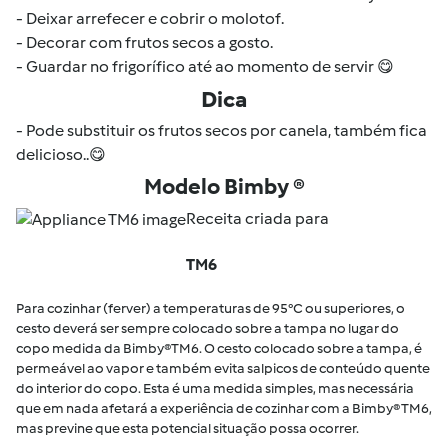
- Deixar arrefecer e cobrir o molotof.
- Decorar com frutos secos a gosto.
- Guardar no frigorífico até ao momento de servir 😋
Dica
- Pode substituir os frutos secos por canela, também fica
delicioso..😋
Modelo Bimby ®
Receita criada para
TM6
Para cozinhar (ferver) a temperaturas de 95°C ou superiores, o
cesto deverá ser sempre colocado sobre a tampa no lugar do
copo medida da Bimby®TM6. O cesto colocado sobre a tampa, é
permeável ao vapor e também evita salpicos de conteúdo quente
do interior do copo. Esta é uma medida simples, mas necessária
que em nada afetará a experiência de cozinhar com a Bimby® TM6,
mas previne que esta potencial situação possa ocorrer.