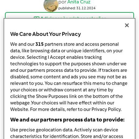
por
Anita Cruz
published: 31.12.2024
Adicionar às minhas coleções
Partilhar receita
We Care About Your Privacy
Criar uma variante
We and our
315
partners store and access personal
data, like browsing data or unique identifiers, on your
device. Selecting I Accept enables tracking
technologies to support the purposes shown under we
and our partners process data to provide. If trackers are
disabled, some content and ads you see may not be as
relevant to you. You can resurface this menu to change
Ingredientes
your choices or withdraw consent at any time by
clicking the Show Purposes link on the bottom of the
Molotof
webpage .Your choices will have effect within our
Website. For more details, refer to our Privacy Policy.
10
claras de ovo
8og
açúcar
We and our partners process data to provide:
1 pitada
sal
Use precise geolocation data. Actively scan device
Manteiga qb para untar a caçarola
characteristics for identification. Store and/or access