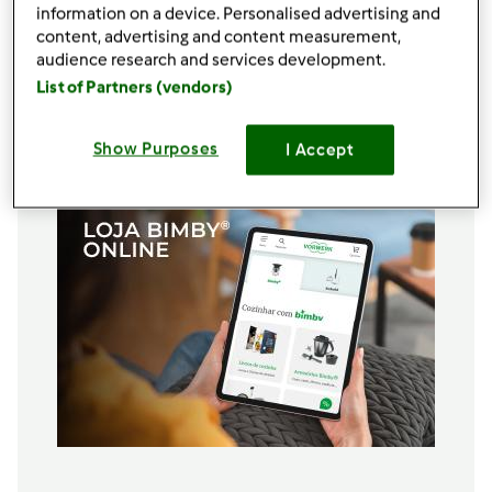
Frutos secos a gosto para decorar
information on a device. Personalised advertising and
Doce de Ovos
content, advertising and content measurement,
audience research and services development.
4
ovos
List of Partners (vendors)
200g
açúcar
Adicionar à lista de compras
Show Purposes
I Accept