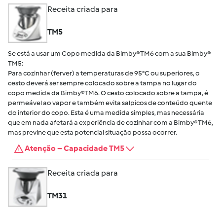
Receita criada para
TM5
Se está a usar um Copo medida da Bimby® TM6 com a sua Bimby®
TM5:
Para cozinhar (ferver) a temperaturas de 95°C ou superiores, o
cesto deverá ser sempre colocado sobre a tampa no lugar do
copo medida da Bimby®TM6. O cesto colocado sobre a tampa, é
permeável ao vapor e também evita salpicos de conteúdo quente
do interior do copo. Esta é uma medida simples, mas necessária
que em nada afetará a experiência de cozinhar com a Bimby® TM6,
mas previne que esta potencial situação possa ocorrer.
Atenção – Capacidade TM5
Receita criada para
TM31