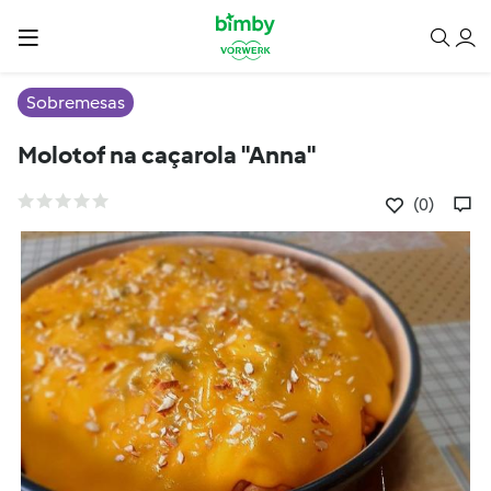
Sobremesas
Molotof na caçarola "Anna"
(0)