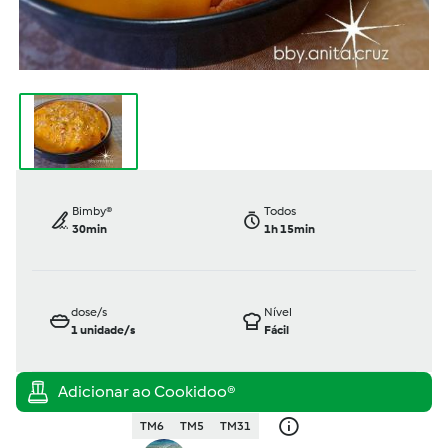
Bimby®
Todos
30min
1h 15min
dose/s
Nível
1
unidade/s
Fácil
TM6
TM5
TM31