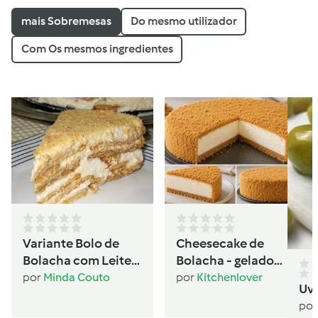
mais Sobremesas
Do mesmo utilizador
Com Os mesmos ingredientes
Variante Bolo de
Cheesecake de
Bolacha com Leite
Bolacha - gelado
Condensado
sanduíche
por
Minda Couto
por
Kitchenlover
Uv
por