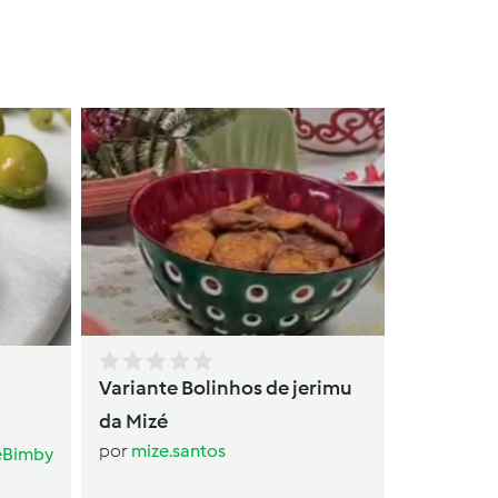
Tartes
por
Cl
Variante Bolinhos de jerimu
da Mizé
por
mize.santos
eBimby