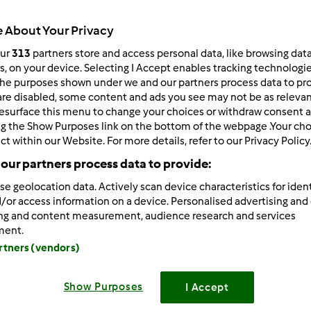
Todos
 About Your Privacy
2h 24min
our
313
partners store and access personal data, like browsing dat
rs, on your device. Selecting I Accept enables tracking technologi
he purposes shown under we and our partners process data to prov
dose/s
are disabled, some content and ads you see may not be as relevan
12
unidade/s
esurface this menu to change your choices or withdraw consent a
ng the Show Purposes link on the bottom of the webpage .Your choi
ct within our Website. For more details, refer to our Privacy Policy
Nível
our partners process data to provide:
--
se geolocation data. Actively scan device characteristics for ident
/or access information on a device. Personalised advertising and
ing and content measurement, audience research and services
ment.
artners (vendors)
Show Purposes
I Accept