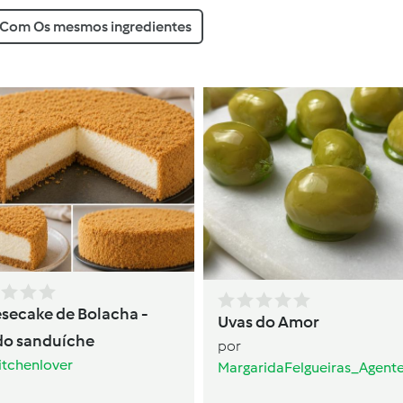
Com Os mesmos ingredientes
secake de Bolacha -
Uvas do Amor
do sanduíche
por
itchenlover
MargaridaFelgueiras_Agent