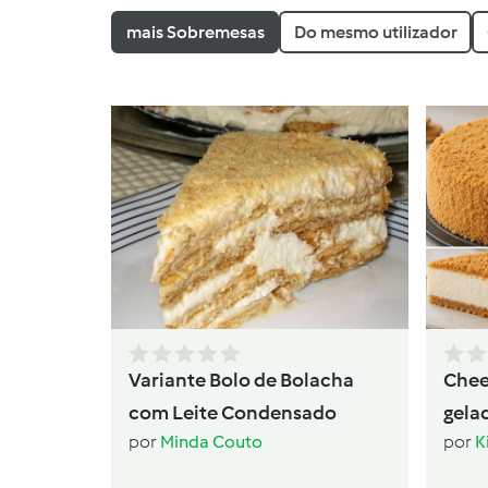
mais Sobremesas
Do mesmo utilizador
Variante Bolo de Bolacha
Chee
com Leite Condensado
gela
por
Minda Couto
por
K