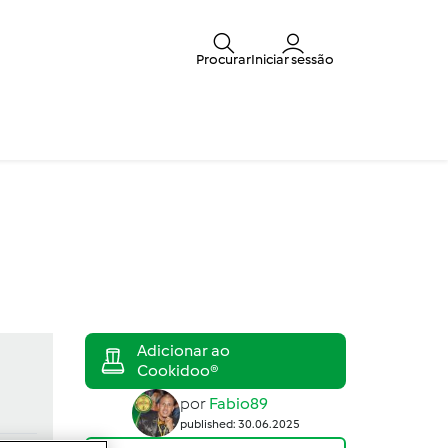
Procurar
Iniciar sessão
por
Fabio89
published: 30.06.2025