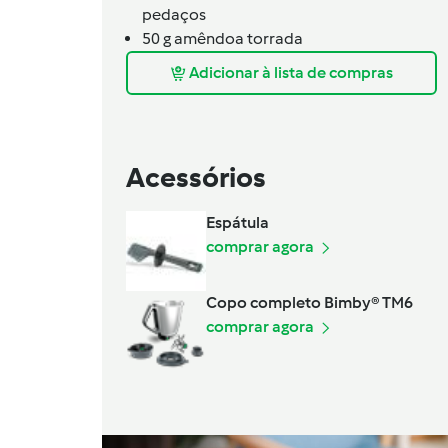
pedaços
50
g
amêndoa torrada
Adicionar à lista de compras
Acessórios
Espátula
comprar agora
Copo completo Bimby® TM6
comprar agora