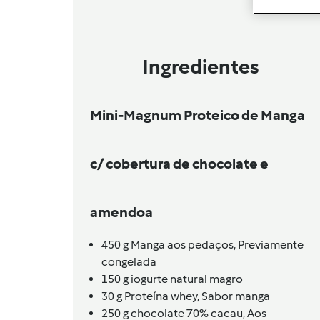
Ingredientes
Mini-Magnum Proteico de Manga
c/ cobertura de chocolate e
amendoa
450
g
Manga aos pedaços,
Previamente
congelada
150
g
iogurte natural magro
30
g
Proteína whey,
Sabor manga
250
g
chocolate 70% cacau,
Aos