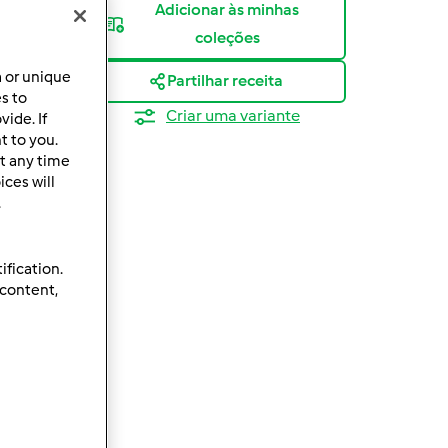
Adicionar às minhas
coleções
a or unique
Partilhar receita
es to
Criar uma variante
ide. If
t to you.
t any time
ces will
.
ification.
 content,