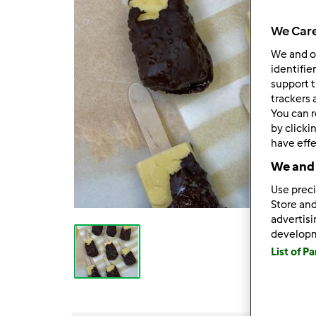
We Care
We and 
identifie
support t
trackers 
You can r
by clicki
have effe
We and 
Use preci
Store and
advertis
develop
List of P