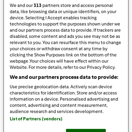
por
Anita Cruz
We and our
313
partners store and access personal
published: 06.06.2019
data, like browsing data or unique identifiers, on your
Adicionar às minhas coleções
device. Selecting I Accept enables tracking
technologies to support the purposes shown under we
and our partners process data to provide. If trackers are
Partilhar receita
disabled, some content and ads you see may not be as
Criar uma variante
relevant to you. You can resurface this menu to change
your choices or withdraw consent at any time by
clicking the Show Purposes link on the bottom of the
webpage .Your choices will have effect within our
Website. For more details, refer to our Privacy Policy.
We and our partners process data to provide:
Ingredientes
Use precise geolocation data. Actively scan device
characteristics for identification. Store and/or access
Doce/Compota de Alperce
information on a device. Personalised advertising and
1000g
Alperces com pele e sem caroço
content, advertising and content measurement,
700g
açúcar
audience research and services development.
1/2
Limão (sem caroço e sem partes brancas)
List of Partners (vendors)
Adicionar à lista de compras