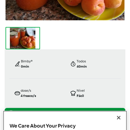
Bimby®
Todos
0min
40min
dose/s
Nível
4
frasco/s
Fácil
TM5
We Care About Your Privacy