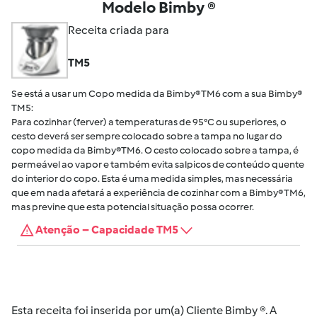
Modelo Bimby ®
Receita criada para
TM5
Se está a usar um Copo medida da Bimby® TM6 com a sua Bimby®
TM5:
Para cozinhar (ferver) a temperaturas de 95°C ou superiores, o
cesto deverá ser sempre colocado sobre a tampa no lugar do
copo medida da Bimby®TM6. O cesto colocado sobre a tampa, é
permeável ao vapor e também evita salpicos de conteúdo quente
do interior do copo. Esta é uma medida simples, mas necessária
que em nada afetará a experiência de cozinhar com a Bimby® TM6,
mas previne que esta potencial situação possa ocorrer.
Atenção – Capacidade TM5
Esta receita foi inserida por um(a) Cliente Bimby ®. A