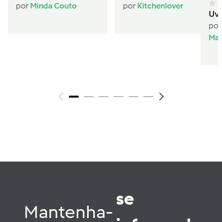
Condensado
sanduíche
por
Minda Couto
por
Kitchenlover
Uv
por
Mar
se
Mantenha-