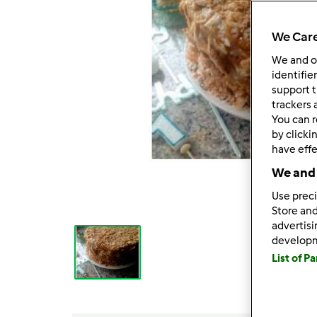
We Care
We and 
identifie
support t
trackers 
You can r
by clicki
have effe
We and 
Use preci
Store and
advertis
develop
List of P