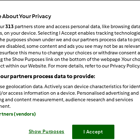
Todos
1h 15min
 About Your Privacy
our
313
partners store and access personal data, like browsing dat
rs, on your device. Selecting I Accept enables tracking technologi
he purposes shown under we and our partners process data to prov
dose/s
20
dose/s
are disabled, some content and ads you see may not be as relevan
esurface this menu to change your choices or withdraw consent a
ng the Show Purposes link on the bottom of the webpage .Your choi
ct within our Website. For more details, refer to our Privacy Policy
Nível
our partners process data to provide:
Médio
se geolocation data. Actively scan device characteristics for ident
/or access information on a device. Personalised advertising and
ing and content measurement, audience research and services
ment.
artners (vendors)
Show Purposes
I Accept