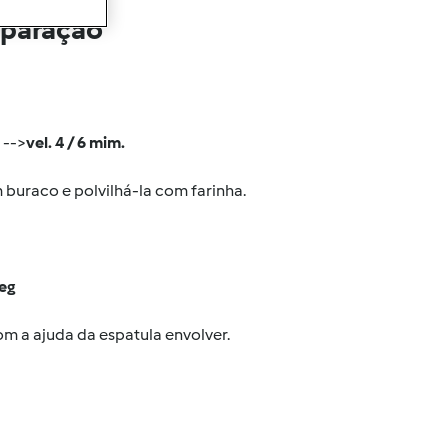
eparação
 -->
vel. 4 / 6 mim.
buraco e polvilhá-la com farinha.
seg
om a ajuda da espatula envolver.