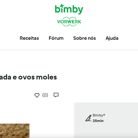
Receitas
Fórum
Sobre nós
Ajuda
hada e ovos moles
(0)
Bimby®
25min