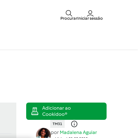
Procurar
Iniciar sessão
TM31
por
Madalena Aguiar