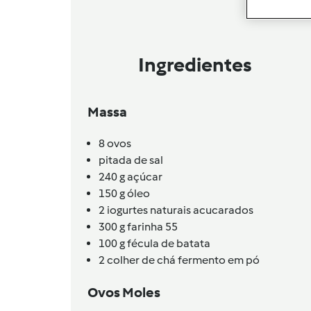
Ingredientes
Massa
8
ovos
pitada de sal
240
g
açúcar
150
g
óleo
2
iogurtes naturais acucarados
300
g
farinha 55
100
g
fécula de batata
2
colher de chá
fermento em pó
Ovos Moles