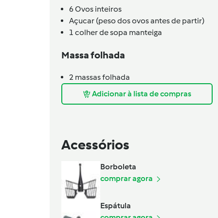
6
Ovos inteiros
Açucar (peso dos ovos antes de partir)
1
colher de sopa
manteiga
Massa folhada
2
massas folhada
Adicionar à lista de compras
Acessórios
Borboleta
comprar agora
Espátula
comprar agora