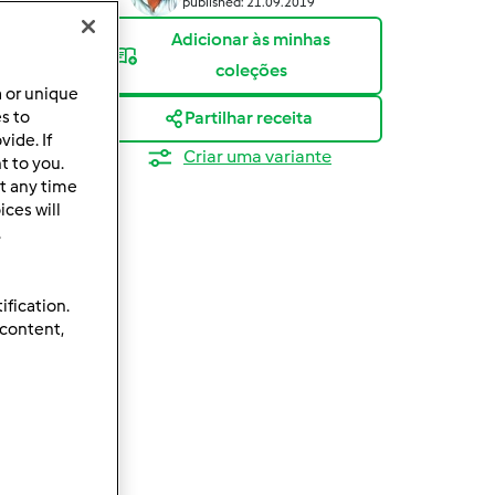
published: 21.09.2019
Adicionar às minhas
coleções
a or unique
es to
Partilhar receita
ide. If
Criar uma variante
t to you.
t any time
ces will
.
ification.
 content,