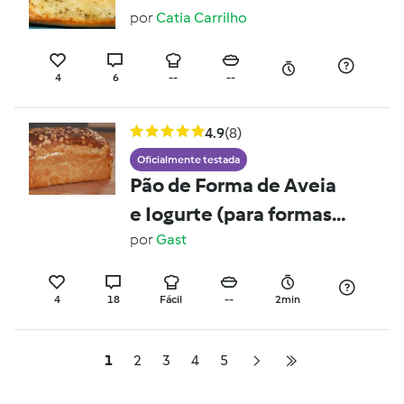
por
Catia Carrilho
4
6
--
--
4.9
(8)
Oficialmente testada
Pão de Forma de Aveia
e Iogurte (para formas
de 30 cm)
por
Gast
4
18
Fácil
--
2min
1
2
3
4
5