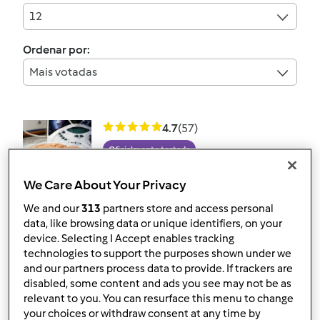
12
Ordenar por:
Mais votadas
4.7
(57)
Oficialmente testada
Pão de Ló de Ovar
We Care About Your Privacy
por
Gast
We and our
313
partners store and access personal
data, like browsing data or unique identifiers, on your
device. Selecting I Accept enables tracking
57
74
Fácil
8
27min
technologies to support the purposes shown under we
and our partners process data to provide. If trackers are
4.5
(40)
disabled, some content and ads you see may not be as
relevant to you. You can resurface this menu to change
Oficialmente testada
your choices or withdraw consent at any time by