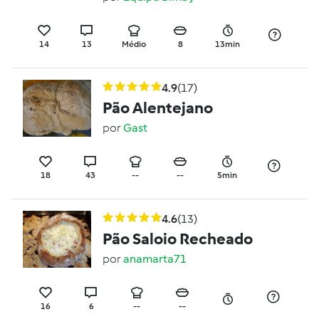
14
13
Médio
8
13min
4.9
(17)
Pão Alentejano
por
Gast
18
43
--
--
5min
4.6
(13)
Pão Saloio Recheado
por
anamarta71
16
6
--
--