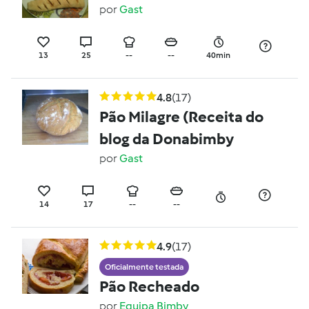
por
Gast
13
25
--
--
40min
4.8
(17)
Pão Milagre (Receita do
blog da Donabimby
por
Gast
14
17
--
--
4.9
(17)
Oficialmente testada
Pão Recheado
por
Equipa Bimby