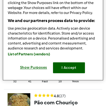
Pão de Deus
clicking the Show Purposes link on the bottom of the
por
Gast
webpage .Your choices will have effect within our
Website. For more details, refer to our Privacy Policy.
We and our partners process data to provide:
36
72
Médio
--
5min
Use precise geolocation data. Actively scan device
characteristics for identification. Store and/or access
4.8
(37)
information on a device. Personalised advertising and
content, advertising and content measurement,
Oficialmente testada
audience research and services development.
Pão integral com
List of Partners (vendors)
sementes
por
Equipa Bimby
Show Purposes
I Accept
32
41
Fácil
10
9min
4.8
(27)
Pão com Chouriço