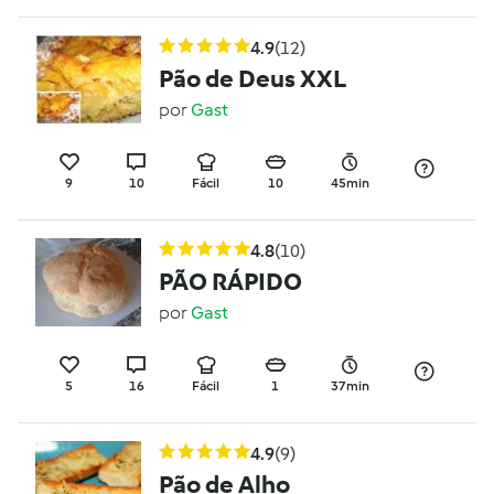
4.9
(12)
Pão de Deus XXL
por
Gast
9
10
Fácil
10
45min
4.8
(10)
PÃO RÁPIDO
por
Gast
5
16
Fácil
1
37min
4.9
(9)
Pão de Alho