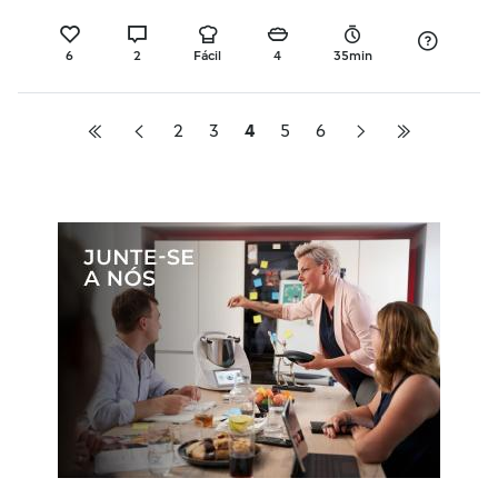
6
2
Fácil
4
35min
2
3
4
5
6