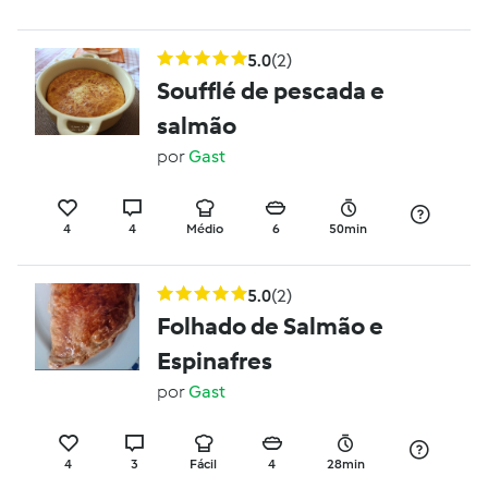
5.0
(2)
Soufflé de pescada e
salmão
por
Gast
4
4
Médio
6
50min
5.0
(2)
Folhado de Salmão e
Espinafres
por
Gast
4
3
Fácil
4
28min