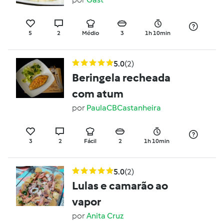
5
2
Médio
3
1h 10min
5.0
(2)
Beringela recheada
com atum
por
PaulaCBCastanheira
3
2
Fácil
2
1h 10min
5.0
(2)
Lulas e camarão ao
vapor
por
Anita Cruz