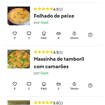
4.5
(2)
Folhado de peixe
por
Gast
0
3
Fácil
8
55min
4.5
(2)
Massinha de tamboril
com camarões
por
Gast
0
3
Fácil
5
36min
5.0
(2)