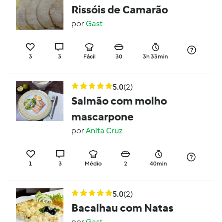
Rissóis de Camarão
por
Gast
3
3
Fácil
30
3h 33min
5.0
(2)
Salmão com molho
mascarpone
por
Anita Cruz
1
3
Médio
2
40min
5.0
(2)
Bacalhau com Natas
por
Gast