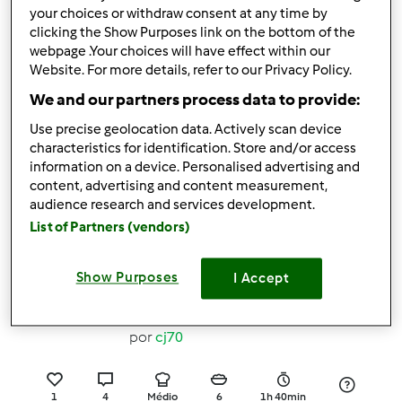
3
1
Fácil
4
45min
your choices or withdraw consent at any time by
clicking the Show Purposes link on the bottom of the
webpage .Your choices will have effect within our
4.5
(2)
Website. For more details, refer to our Privacy Policy.
Lasanha de peixe e
We and our partners process data to provide:
espinafres
Use precise geolocation data. Actively scan device
por
sara123
characteristics for identification. Store and/or access
information on a device. Personalised advertising and
content, advertising and content measurement,
2
5
Fácil
6
55min
audience research and services development.
List of Partners (vendors)
5.0
(2)
Show Purposes
I Accept
EMPADÃO DE BATATA-
DOCE E BACALHAU
por
cj70
1
4
Médio
6
1h 40min