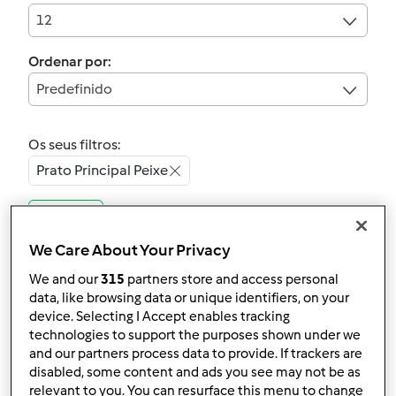
12
Ordenar por:
Predefinido
Os seus filtros:
Prato Principal Peixe
Limpar
We Care About Your Privacy
4.7
(3)
We and our
315
partners store and access personal
O meu bacalhau
data, like browsing data or unique identifiers, on your
device. Selecting I Accept enables tracking
espiritual
technologies to support the purposes shown under we
por
Gast
and our partners process data to provide. If trackers are
disabled, some content and ads you see may not be as
relevant to you. You can resurface this menu to change