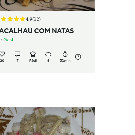
4.9
(12)
ACALHAU COM NATAS
or
Gast
20
7
Fácil
6
31min