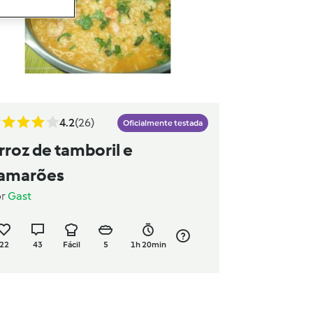
4.2
(26)
Oficialmente testada
rroz de tamboril e
amarões
or
Gast
22
43
Fácil
5
1h 20min