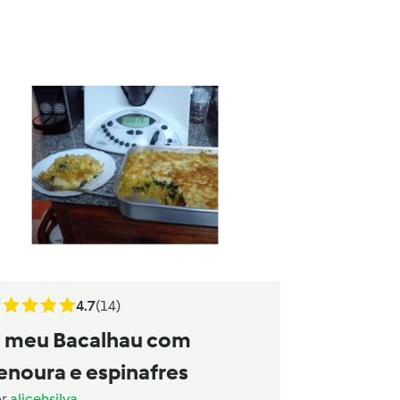
4.7
(14)
 meu Bacalhau com
enoura e espinafres
or
alicehsilva