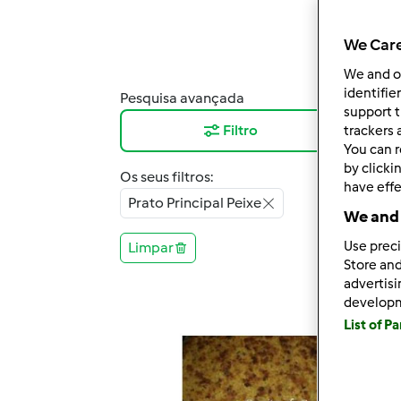
We Care
We and 
identifie
Pesquisa avançada
Resu
support t
Filtro
12
trackers 
You can r
by clicki
Os seus filtros:
have effe
Prato Principal Peixe
We and 
Use preci
Limpar
Store and
advertis
develop
List of P