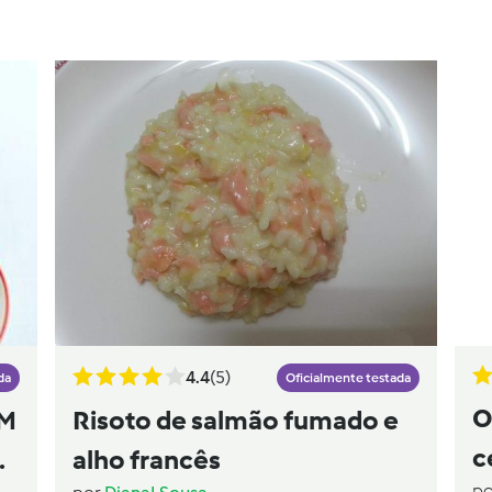
4.4
(5)
da
Oficialmente testada
O
OM
Risoto de salmão fumado e
c
alho francês
p