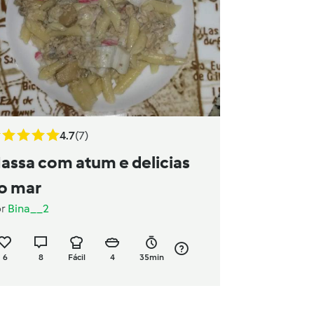
4.7
(7)
assa com atum e delicias
o mar
or
Bina__2
6
8
Fácil
4
35min