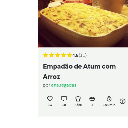
4.8
(11)
Empadão de Atum com
Arroz
por
ana.regadas
13
10
Fácil
4
1h 0min