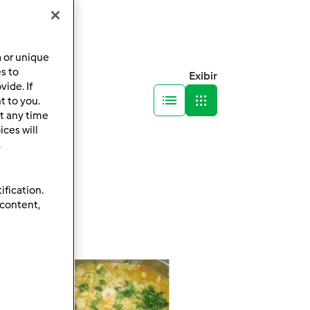
a or unique
es to
Exibir
ide. If
t to you.
t any time
ces will
.
ification.
 content,