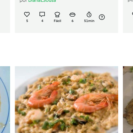
por
DianaLSousa
5
4
Fácil
6
51min