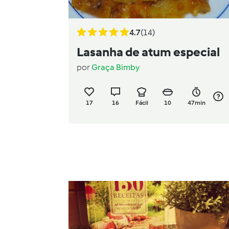
4.7
(14)
Lasanha de atum especial
por
Graça Bimby
17
16
Fácil
10
47min