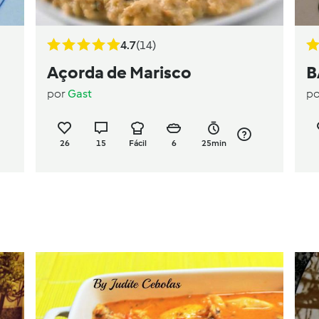
4.7
(14)
Açorda de Marisco
B
por
Gast
p
26
15
Fácil
6
25min