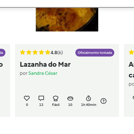
4.8
(6)
da
Oficialmente testada
o
Lazanha do Mar
A
por
Sandra César
c
p
0
12
Fácil
10
1h 40min