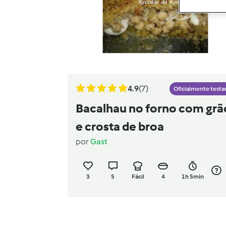
4.9
(7)
Oficialmente testa
Bacalhau no forno com grã
e crosta de broa
por
Gast
3
5
Fácil
4
1h 5min