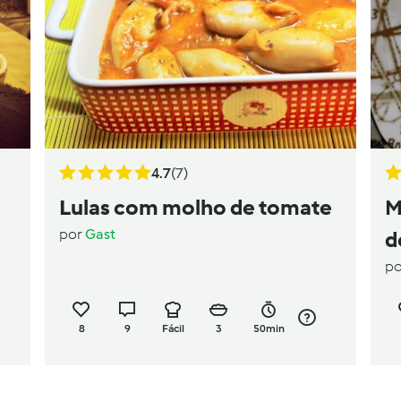
4.7
(7)
Lulas com molho de tomate
M
por
Gast
d
p
8
9
Fácil
3
50min