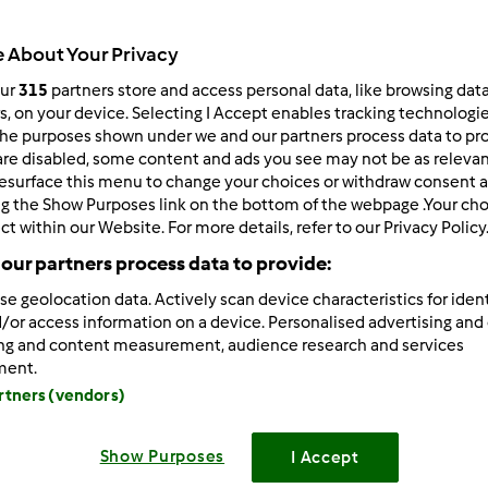
245
Resultados
 About Your Privacy
our
315
partners store and access personal data, like browsing dat
rs, on your device. Selecting I Accept enables tracking technologi
ltados por página:
Ordenar por:
he purposes shown under we and our partners process data to prov
Predefinido
are disabled, some content and ads you see may not be as relevan
esurface this menu to change your choices or withdraw consent a
ng the Show Purposes link on the bottom of the webpage .Your choi
ct within our Website. For more details, refer to our Privacy Policy
our partners process data to provide:
se geolocation data. Actively scan device characteristics for ident
/or access information on a device. Personalised advertising and
ing and content measurement, audience research and services
ment.
artners (vendors)
Show Purposes
I Accept