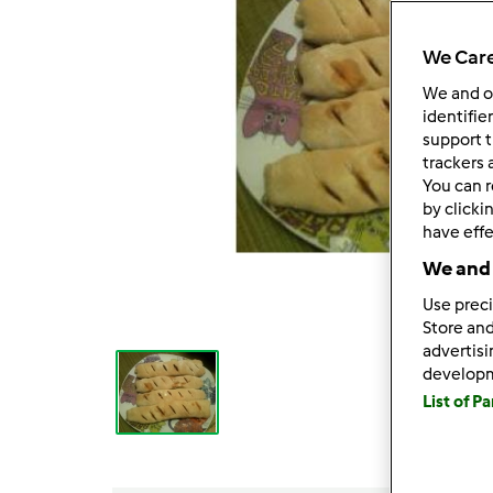
We Care
We and 
identifie
support t
trackers 
You can r
by clicki
have effe
We and 
Use preci
Store and
advertis
develop
List of P