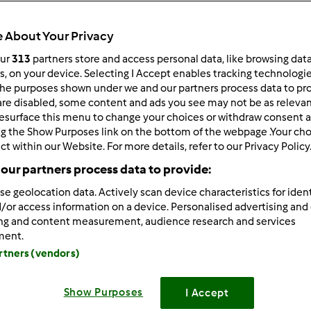
Todos
40min
 About Your Privacy
our
313
partners store and access personal data, like browsing dat
rs, on your device. Selecting I Accept enables tracking technologi
he purposes shown under we and our partners process data to prov
dose/s
--
--
are disabled, some content and ads you see may not be as relevan
esurface this menu to change your choices or withdraw consent a
ng the Show Purposes link on the bottom of the webpage .Your choi
ct within our Website. For more details, refer to our Privacy Policy
Nível
our partners process data to provide:
--
se geolocation data. Actively scan device characteristics for ident
/or access information on a device. Personalised advertising and
ing and content measurement, audience research and services
ment.
artners (vendors)
Show Purposes
I Accept