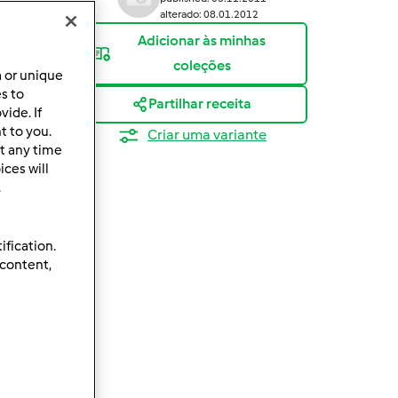
alterado: 08.01.2012
Adicionar às minhas
coleções
a or unique
es to
Partilhar receita
ide. If
t to you.
Criar uma variante
t any time
ces will
.
ification.
 content,