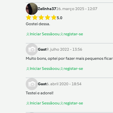
Zelinha37
26. março 2025 - 12:07
5.0
Gostei dessa.
Iniciar Sessão
ou
registar-se
Gast
9. julho 2022 - 13:56
Muito bons, optei por fazer mais pequenos fica
Iniciar Sessão
ou
registar-se
Gast
6. abril 2020 - 18:54
Testei e adorei!
Iniciar Sessão
ou
registar-se