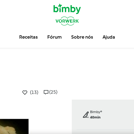
Receitas
Fórum
Sobre nós
Ajuda
(25)
(13)
Bimby®
40min