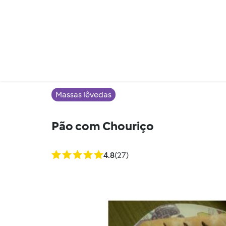
Massas lêvedas
Pão com Chouriço
4.8
(27)