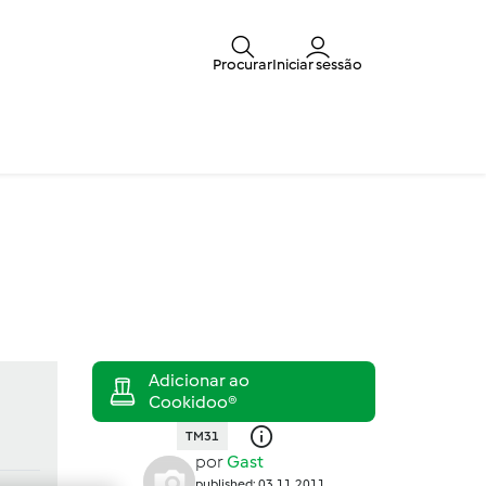
Procurar
Iniciar sessão
TM31
por
Gast
published: 03.11.2011