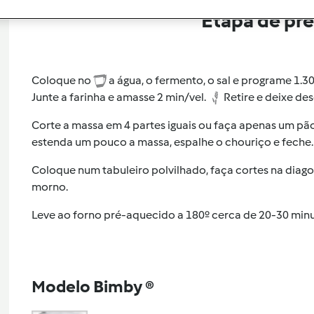
Etapa de pr
Coloque no
a água, o fermento, o sal e programe 1.30
Junte a farinha e amasse 2 min/vel.
Retire e deixe de
Corte a massa em 4 partes iguais ou faça apenas um pã
estenda um pouco a massa, espalhe o chouriço e feche.
Coloque num tabuleiro polvilhado, faça cortes na diag
morno.
Leve ao forno pré-aquecido a 180º cerca de 20-30 minu
Modelo Bimby ®