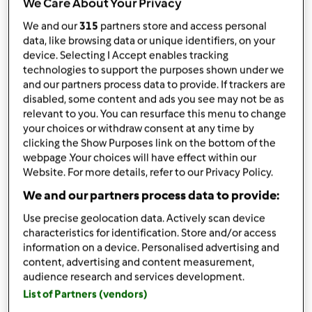
We Care About Your Privacy
We and our
315
partners store and access personal
data, like browsing data or unique identifiers, on your
device. Selecting I Accept enables tracking
technologies to support the purposes shown under we
and our partners process data to provide. If trackers are
disabled, some content and ads you see may not be as
relevant to you. You can resurface this menu to change
your choices or withdraw consent at any time by
clicking the Show Purposes link on the bottom of the
webpage .Your choices will have effect within our
Website. For more details, refer to our Privacy Policy.
We and our partners process data to provide:
Use precise geolocation data. Actively scan device
Acessórios
characteristics for identification. Store and/or access
information on a device. Personalised advertising and
Espátula
content, advertising and content measurement,
comprar agora
audience research and services development.
List of Partners (vendors)
Copo completo Bimby® TM6