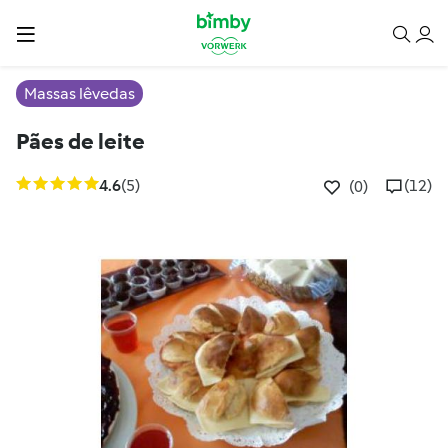
Massas lêvedas
Pães de leite
4.6
(5)
(12)
(0)