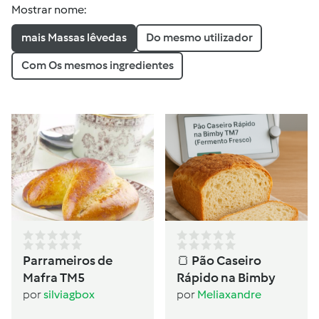
Mostrar nome:
mais Massas lêvedas
Do mesmo utilizador
Com Os mesmos ingredientes
Parrameiros de
🍞 Pão Caseiro
Mafra TM5
Rápido na Bimby
por
silviagbox
por
Meliaxandre