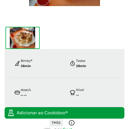
Bimby®
Todos
28min
28min
dose/s
Nível
--
--
--
TM31