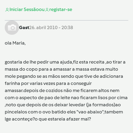
Iniciar Sessão
ou
registar-se
Gast
26. abril 2010 - 20:38
ola Maria,
gostaria de lhe pedir uma ajuda,fiz esta receita ,ao tirar a
massa do copo para a amassar a massa estava muito
mole pegando se as mãos sendo que tive de adicionara
farinha por varias vezes para a conseguir
amassar.depois de cozidos não me ficarem altos nem
com o aspecto de pao de leite nao ficaram lisos por cima
,noto que depois de os deixar levedar (ja formados)ao
pincelalos com o ovo batido eles "vao abaixo",tambem
lge aconteçe?o que estareia afazer mal?