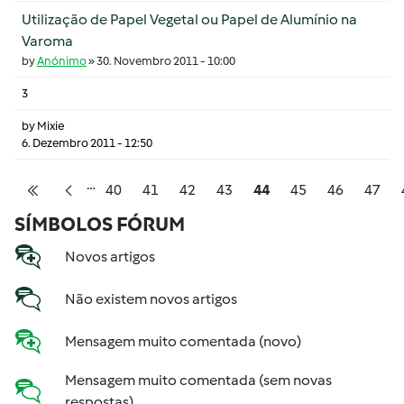
Utilização de Papel Vegetal ou Papel de Alumínio na
Varoma
by
Anónimo
»
30. Novembro 2011 - 10:00
3
by
Mixie
6. Dezembro 2011 - 12:50
…
Pagination
Página
Página
Página
Página
Página
Página
Página
Págin
40
41
42
43
44
45
46
47
Primeira página
Página anterior
SÍMBOLOS FÓRUM
Novos artigos
Não existem novos artigos
Mensagem muito comentada (novo)
Mensagem muito comentada (sem novas
respostas)