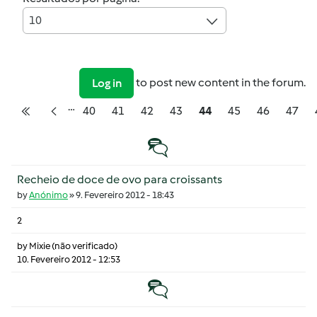
10
to post new content in the forum.
Log in
…
Pagination
Página
Página
Página
Página
Página
Página
Página
Págin
40
41
42
43
44
45
46
47
Primeira página
Página anterior
Tópico normal
Recheio de doce de ovo para croissants
by
Anónimo
»
9. Fevereiro 2012 - 18:43
2
by
Mixie (não verificado)
10. Fevereiro 2012 - 12:53
Tópico normal