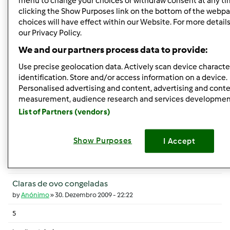
menu to change your choices or withdraw consent at any ti
2
clicking the Show Purposes link on the bottom of the webpa
choices will have effect within our Website. For more details,
by
inca
our Privacy Policy.
6. Fevereiro 2012 - 14:27
We and our partners process data to provide:
Tópico normal
Use precise geolocation data. Actively scan device character
identification. Store and/or access information on a device.
Pudim de ovos das clarissas de coimbra
Personalised advertising and content, advertising and cont
by
Anónimo
»
24. Janeiro 2012 - 19:58
measurement, audience research and services developmen
6
List of Partners (vendors)
by
Anónimo
4. Fevereiro 2012 - 17:12
Show Purposes
I Accept
Tópico normal
Claras de ovo congeladas
by
Anónimo
»
30. Dezembro 2009 - 22:22
5