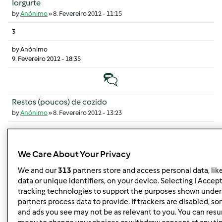
Iorgurte
by
Anónimo
»
8. Fevereiro 2012 - 11:15
3
by
Anónimo
9. Fevereiro 2012 - 18:35
Tópico normal
Restos (poucos) de cozido
by
Anónimo
»
8. Fevereiro 2012 - 13:23
4
by
Mixie (não verificado)
We Care About Your Privacy
9. Fevereiro 2012 - 10:27
We and our
313
partners store and access personal data, lik
Tópico normal
data or unique identifiers, on your device. Selecting I Accep
tracking technologies to support the purposes shown under
Delegação em Sintra
partners process data to provide. If trackers are disabled, 
and ads you see may not be as relevant to you. You can resu
by
inca
»
6. Fevereiro 2012 - 12:02