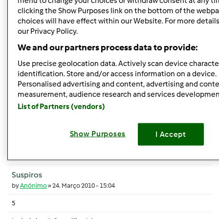
menu to change your choices or withdraw consent at any ti
4
clicking the Show Purposes link on the bottom of the webpa
choices will have effect within our Website. For more details,
by
Anónimo (não verificado)
our Privacy Policy.
19. Setembro 2025 - 14:00
We and our partners process data to provide:
Tópico normal
Use precise geolocation data. Actively scan device character
identification. Store and/or access information on a device.
Suspiros
Personalised advertising and content, advertising and cont
by
Anónimo
»
21. Dezembro 2011 - 10:28
measurement, audience research and services developmen
2
List of Partners (vendors)
by
Mixie
26. Dezembro 2011 - 22:08
Show Purposes
I Accept
Tópico normal
Suspiros
by
Anónimo
»
24. Março 2010 - 15:04
5