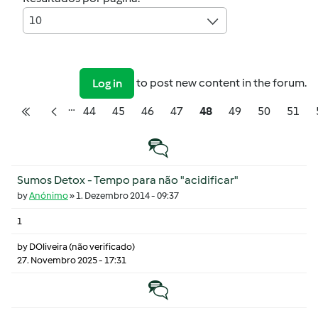
10
to post new content in the forum.
Log in
…
Pagination
Página
Página
Página
Página
Página
Página
Página
Págin
44
45
46
47
48
49
50
51
Primeira página
Página anterior
Tópico normal
Sumos Detox - Tempo para não "acidificar"
by
Anónimo
»
1. Dezembro 2014 - 09:37
1
by
DOliveira (não verificado)
27. Novembro 2025 - 17:31
Tópico normal