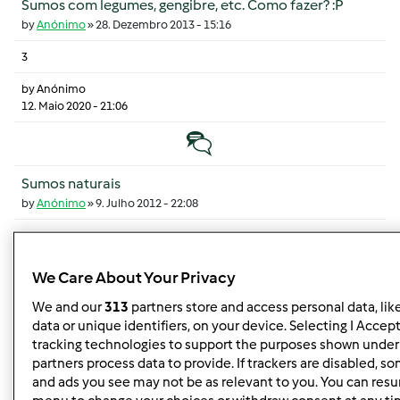
Sumos com legumes, gengibre, etc. Como fazer? :P
by
Anónimo
»
28. Dezembro 2013 - 15:16
3
by
Anónimo
12. Maio 2020 - 21:06
Tópico normal
Sumos naturais
by
Anónimo
»
9. Julho 2012 - 22:08
2
by
Mixie
We Care About Your Privacy
10. Julho 2012 - 10:43
We and our
313
partners store and access personal data, lik
Tópico normal
data or unique identifiers, on your device. Selecting I Accep
tracking technologies to support the purposes shown under
Sumos naturais
partners process data to provide. If trackers are disabled, 
and ads you see may not be as relevant to you. You can resu
by
Anónimo
»
29. Agosto 2012 - 20:10