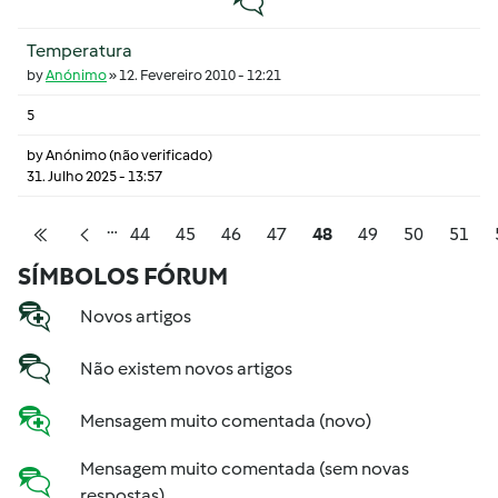
Temperatura
by
Anónimo
»
12. Fevereiro 2010 - 12:21
5
by
Anónimo (não verificado)
31. Julho 2025 - 13:57
…
Pagination
Página
Página
Página
Página
Página
Página
Página
Págin
44
45
46
47
48
49
50
51
Primeira página
Página anterior
SÍMBOLOS FÓRUM
Novos artigos
Não existem novos artigos
Mensagem muito comentada (novo)
Mensagem muito comentada (sem novas
respostas)