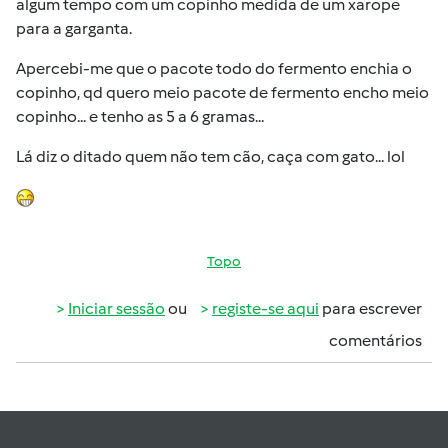
algum tempo com um copinho medida de um xarope
para a garganta.
Apercebi-me que o pacote todo do fermento enchia o
copinho, qd quero meio pacote de fermento encho meio
copinho... e tenho as 5 a 6 gramas...
Lá diz o ditado quem não tem cão, caça com gato... lol
Topo
Iniciar sessão
ou
registe-se aqui
para escrever
comentários