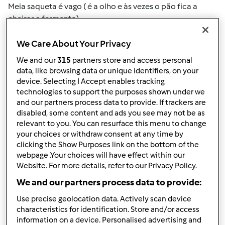
Meia saqueta é vago ( é a olho e às vezes o pão fica a
cheirar a fermento)
Considero que a bimby não pesa bem esse tipo de
We Care About Your Privacy
quantidade.
We and our
315
partners store and access personal
Há alguma dica ou truque?
data, like browsing data or unique identifiers, on your
device. Selecting I Accept enables tracking
Obrigada
technologies to support the purposes shown under we
and our partners process data to provide. If trackers are
disabled, some content and ads you see may not be as
relevant to you. You can resurface this menu to change
your choices or withdraw consent at any time by
Topo
clicking the Show Purposes link on the bottom of the
webpage .Your choices will have effect within our
Website. For more details, refer to our Privacy Policy.
Iniciar sessão
ou
registe-se aqui
para escrever
We and our partners process data to provide:
comentários
Use precise geolocation data. Actively scan device
Mixie (não verificado)
characteristics for identification. Store and/or access
information on a device. Personalised advertising and