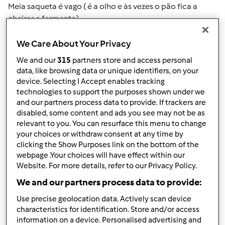
Meia saqueta é vago ( é a olho e às vezes o pão fica a
cheirar a fermento)
Considero que a bimby não pesa bem esse tipo de
We Care About Your Privacy
quantidade.
We and our
315
partners store and access personal
Há alguma dica ou truque?
data, like browsing data or unique identifiers, on your
device. Selecting I Accept enables tracking
Obrigada
technologies to support the purposes shown under we
and our partners process data to provide. If trackers are
disabled, some content and ads you see may not be as
relevant to you. You can resurface this menu to change
your choices or withdraw consent at any time by
Topo
clicking the Show Purposes link on the bottom of the
webpage .Your choices will have effect within our
Website. For more details, refer to our Privacy Policy.
Iniciar sessão
ou
registe-se aqui
para escrever
We and our partners process data to provide:
comentários
Use precise geolocation data. Actively scan device
Mixie (não verificado)
characteristics for identification. Store and/or access
information on a device. Personalised advertising and