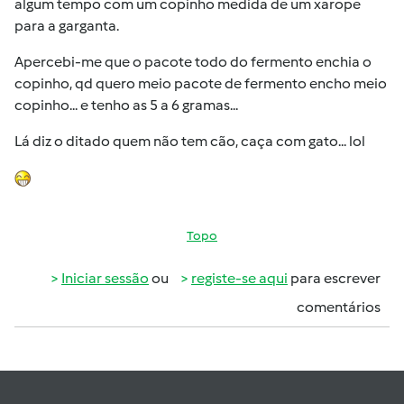
algum tempo com um copinho medida de um xarope
para a garganta.
Apercebi-me que o pacote todo do fermento enchia o
copinho, qd quero meio pacote de fermento encho meio
copinho... e tenho as 5 a 6 gramas...
Lá diz o ditado quem não tem cão, caça com gato... lol
Topo
Iniciar sessão
ou
registe-se aqui
para escrever
comentários