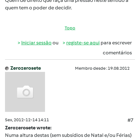
Quem de direito que faça uma pressão neste sentido a
quem tem o poder de decidir.
Topo
Iniciar sessão
ou
registe-se aqui
para escrever
comentários
Zerozerosete
Membro desde : 19.08.2012
Sex, 2012-12-14 14:11
#7
Zerozerosete wrote:
Numa altura destas (sem subsídios de Natal e/ou Férias)