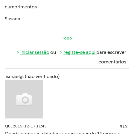
cumprimentos
Susana
Topo
Iniciar sessão
ou
registe-se aqui
para escrever
comentários
ismaelgt (não verificado)
Qui, 2015-12-17 11:45
#12
Queria comprar a bimby as prestacoes de 24 meses o