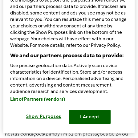
technologies to support the purposes shown under we
and our partners process data to provide. If trackers are
disabled, some content and ads you see may not be as
Topo
relevant to you. You can resurface this menu to change
your choices or withdraw consent at any time by
Iniciar sessão
ou
registe-se aqui
para escrever
clicking the Show Purposes link on the bottom of the
webpage .Your choices will have effect within our
comentários
Website. For more details, refer to our Privacy Policy.
We and our partners process data to provide:
Anónimo (não verificado)
Use precise geolocation data. Actively scan device
characteristics for identification. Store and/or access
information on a device. Personalised advertising and
content, advertising and content measurement,
audience research and services development.
List of Partners (vendors)
Sex, 2012-11-16 19:04
#3
Boa Tarde
Show Purposes
I Accept
Eu estou interessado em adquirir uma Bimby mas apenas
nestas condições(Bimby TM 31 em prestações de 24 ou