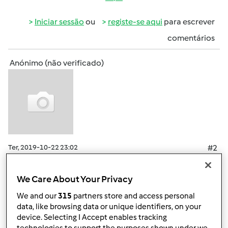
Iniciar sessão
ou
registe-se aqui
para escrever
comentários
Anónimo (não verificado)
Ter, 2019-10-22 23:02
#2
Gostaria muito de adquirir a Bimby mas só em
prestações!!!
We Care About Your Privacy
O último modelo é um grande investimento e, como tal,
We and our
315
partners store and access personal
só poderei adquirir nestas condições.
data, like browsing data or unique identifiers, on your
O que terei de fazer?
device. Selecting I Accept enables tracking
Obrigada