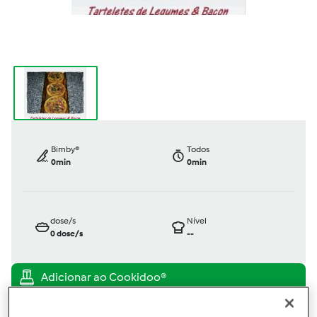
Bimby®
Todos
0min
0min
dose/s
Nível
0
dose/s
--
Oficialmente testada