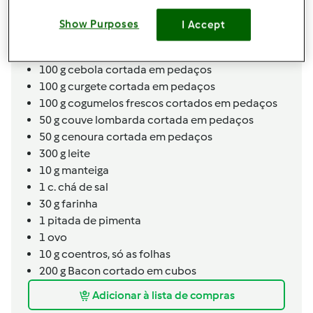
300
g
farinha tipo 65, mais q.b p/polvilhar
Show Purposes
I Accept
Recheio
30
g
de azeite
100
g
cebola cortada em pedaços
100
g
curgete cortada em pedaços
100
g
cogumelos frescos cortados em pedaços
50
g
couve lombarda cortada em pedaços
50
g
cenoura cortada em pedaços
300
g
leite
10
g
manteiga
1
c. chá de
sal
30
g
farinha
1
pitada
de pimenta
1
ovo
10
g
coentros, só as folhas
200
g
Bacon cortado em cubos
Adicionar à lista de compras