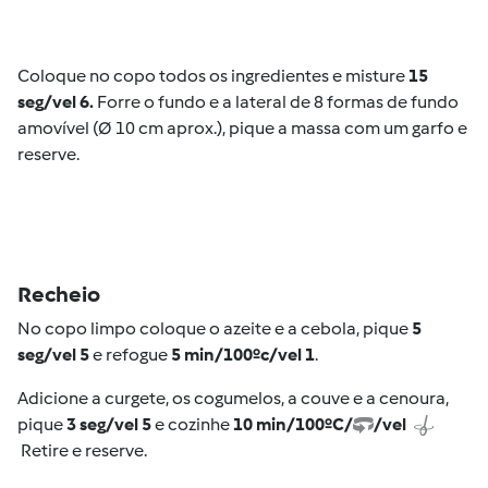
Coloque no copo todos os ingredientes e misture
15
seg/vel 6.
Forre o fundo e a lateral de 8 formas de fundo
amovível (Ø 10 cm aprox.), pique a massa com um garfo e
reserve.
Recheio
No copo limpo coloque o azeite e a cebola, pique
5
seg/vel 5
e refogue
5 min/100ºc/vel 1
.
Adicione a curgete, os cogumelos, a couve e a cenoura,
pique
3 seg/vel 5
e cozinhe
10 min/100ºC/
/vel
Retire e reserve.