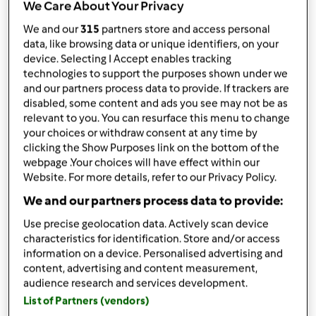
TM31
We Care About Your Privacy
por
Gast
We and our
315
partners store and access personal
published: 26.10.2009
data, like browsing data or unique identifiers, on your
alterado: 02.06.2016
device. Selecting I Accept enables tracking
Adicionar às minhas coleções
technologies to support the purposes shown under we
and our partners process data to provide. If trackers are
Partilhar receita
disabled, some content and ads you see may not be as
relevant to you. You can resurface this menu to change
Criar uma variante
your choices or withdraw consent at any time by
clicking the Show Purposes link on the bottom of the
webpage .Your choices will have effect within our
Website. For more details, refer to our Privacy Policy.
We and our partners process data to provide:
Ingredientes
Use precise geolocation data. Actively scan device
characteristics for identification. Store and/or access
Massa
information on a device. Personalised advertising and
content, advertising and content measurement,
70
g
água
audience research and services development.
100
g
de manteiga
List of Partners (vendors)
1
c. chá de
sal