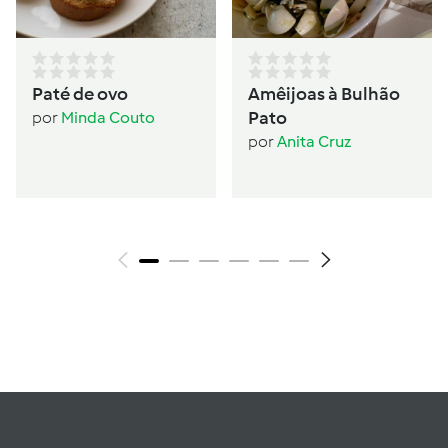
Paté de ovo
Amêijoas à Bulhão
Pato
por
Minda Couto
por
Anita Cruz