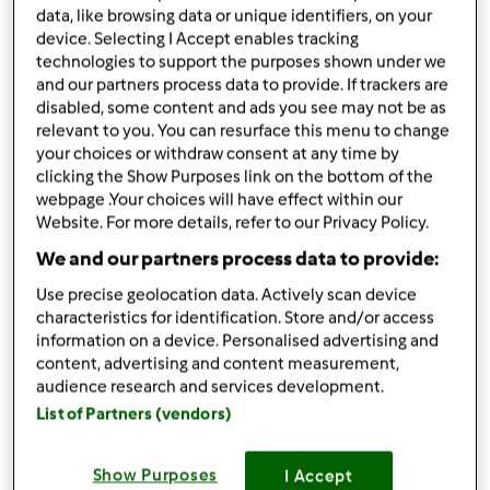
data, like browsing data or unique identifiers, on your
alterado: 21.12.2023
device. Selecting I Accept enables tracking
Adicionar às minhas coleções
technologies to support the purposes shown under we
and our partners process data to provide. If trackers are
Partilhar receita
disabled, some content and ads you see may not be as
relevant to you. You can resurface this menu to change
Criar uma variante
your choices or withdraw consent at any time by
clicking the Show Purposes link on the bottom of the
webpage .Your choices will have effect within our
Website. For more details, refer to our Privacy Policy.
We and our partners process data to provide:
Ingredientes
Use precise geolocation data. Actively scan device
characteristics for identification. Store and/or access
Pan de Jamón à Moda da Raquel
information on a device. Personalised advertising and
content, advertising and content measurement,
250
grama
leite,
pode ser sem lactose ou
audience research and services development.
substituir por uma bebida vegetal
List of Partners (vendors)
70
grama
manteiga (50 derretida para pincelar),
pode substituir por creme vegetal ou azeite
35
grama
açúcar
Show Purposes
I Accept