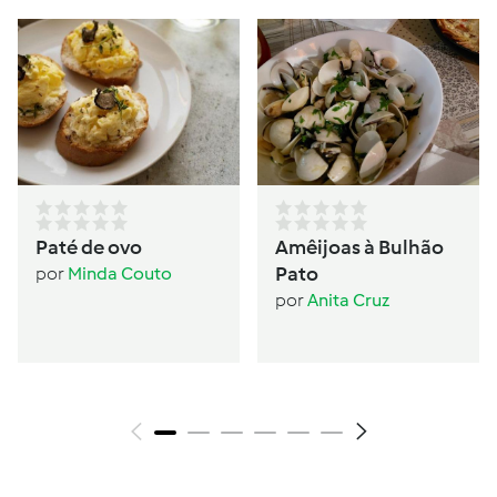
Paté de ovo
Amêijoas à Bulhão
Pato
por
Minda Couto
por
Anita Cruz