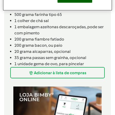
1
saqueta
fermento de padeiro seco,
pode
substituir por fermento fresco
500
grama
farinha tipo 65
1
colher de chá
sal
1
embalagem
azeitonas descaroçadas,
pode ser
com pimento
200
grama
fiambre fatiado
200
grama
bacon,
ou paio
20
grama
alcaparras,
opcional
35
grama
passas sem grainha,
opcional
1
unidade
gema de ovo,
para pincelar
Adicionar à lista de compras