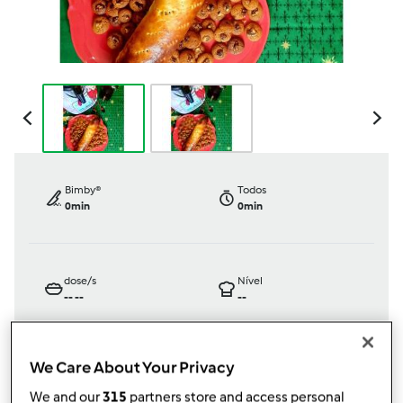
Bimby®
Todos
0min
0min
dose/s
Nível
--
--
--
We Care About Your Privacy
por
Rakelitaog
We and our
315
partners store and access personal
published: 21.12.2023