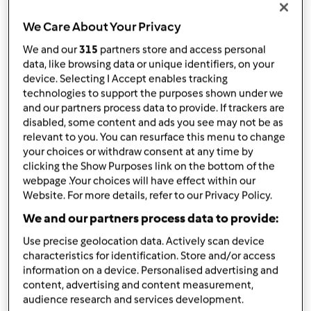
por
TelmaCarina
published: 31.01.2026
We Care About Your Privacy
alterado: 31.01.2026
Adicionar às minhas coleções
We and our
315
partners store and access personal
data, like browsing data or unique identifiers, on your
Partilhar receita
device. Selecting I Accept enables tracking
technologies to support the purposes shown under we
Criar uma variante
and our partners process data to provide. If trackers are
disabled, some content and ads you see may not be as
relevant to you. You can resurface this menu to change
your choices or withdraw consent at any time by
clicking the Show Purposes link on the bottom of the
webpage .Your choices will have effect within our
Website. For more details, refer to our Privacy Policy.
Ingredientes
We and our partners process data to provide:
Ovos Mexidos e Abacate
Use precise geolocation data. Actively scan device
5
unidade
ovos
characteristics for identification. Store and/or access
2
unidade
abacate,
maduro
information on a device. Personalised advertising and
20
grama
manteiga s/ sal
content, advertising and content measurement,
audience research and services development.
1
q.b.
sal,
a gosto