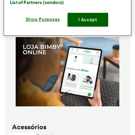
List of Partners (vendors)
0,5
unidade
limão
1
q.b.
pimenta
Show Purposes
I Accept
Adicionar à lista de compras
Acessórios