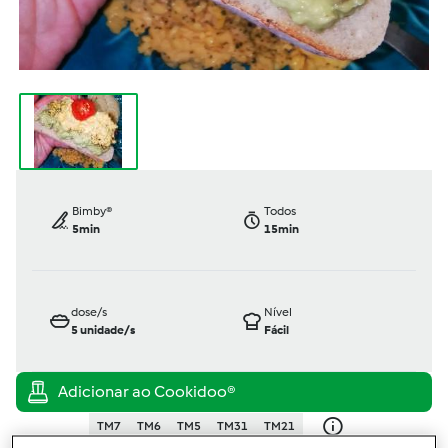
Bimby®
Todos
5min
15min
dose/s
Nível
5
unidade/s
Fácil
TM7
TM6
TM5
TM31
TM21