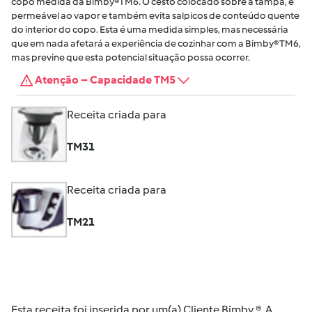
copo medida da Bimby®TM6. O cesto colocado sobre a tampa, é
permeável ao vapor e também evita salpicos de conteúdo quente
do interior do copo. Esta é uma medida simples, mas necessária
que em nada afetará a experiência de cozinhar com a Bimby® TM6,
mas previne que esta potencial situação possa ocorrer.
Atenção – Capacidade TM5
Receita criada para
TM31
Receita criada para
TM21
Esta receita foi inserida por um(a) Cliente Bimby ®. A