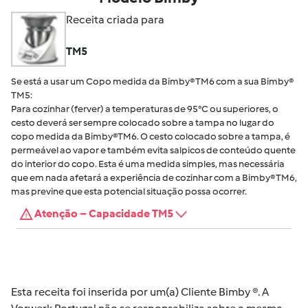
Receita criada para
TM5
Se está a usar um Copo medida da Bimby® TM6 com a sua Bimby®
TM5:
Para cozinhar (ferver) a temperaturas de 95°C ou superiores, o
cesto deverá ser sempre colocado sobre a tampa no lugar do
copo medida da Bimby®TM6. O cesto colocado sobre a tampa, é
permeável ao vapor e também evita salpicos de conteúdo quente
do interior do copo. Esta é uma medida simples, mas necessária
que em nada afetará a experiência de cozinhar com a Bimby® TM6,
mas previne que esta potencial situação possa ocorrer.
Atenção – Capacidade TM5
Esta receita foi inserida por um(a) Cliente Bimby ®. A