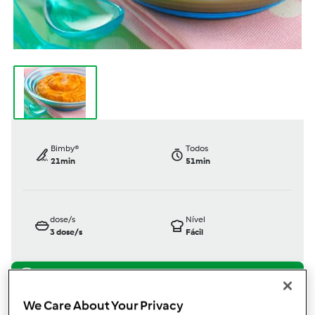
Bimby®
Todos
21min
51min
dose/s
Nível
3
dose/s
Fácil
TM5
We Care About Your Privacy