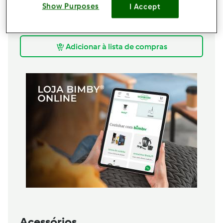
250gr
água
Show Purposes
I Accept
3c.
chá de azeite virgem extra (0,2% acidez),
p/
servir
Adicionar à lista de compras
Acessórios