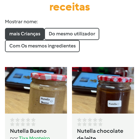
receitas
Mostrar nome:
mais Crianças
Do mesmo utilizador
Com Os mesmos ingredientes
Nutella Bueno
Nutella chocolate
de leite
por
Tixa Monteiro