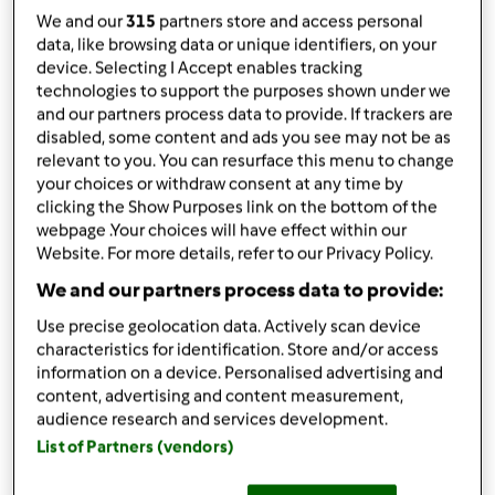
por
Sandra Lara
We and our
315
partners store and access personal
published: 24.02.2018
data, like browsing data or unique identifiers, on your
alterado: 25.02.2018
device. Selecting I Accept enables tracking
Adicionar às minhas coleções
technologies to support the purposes shown under we
and our partners process data to provide. If trackers are
Partilhar receita
disabled, some content and ads you see may not be as
relevant to you. You can resurface this menu to change
Criar uma variante
your choices or withdraw consent at any time by
clicking the Show Purposes link on the bottom of the
webpage .Your choices will have effect within our
Website. For more details, refer to our Privacy Policy.
We and our partners process data to provide:
Ingredientes
Use precise geolocation data. Actively scan device
characteristics for identification. Store and/or access
O 1º puré de carne
information on a device. Personalised advertising and
content, advertising and content measurement,
200gr
alho francês cortado em pedaços
audience research and services development.
250gr
cenoura cortada em pedaços
List of Partners (vendors)
100gr
batata doce cortada em pedaços
60gr
carne de vitela em cubos, sem nervos