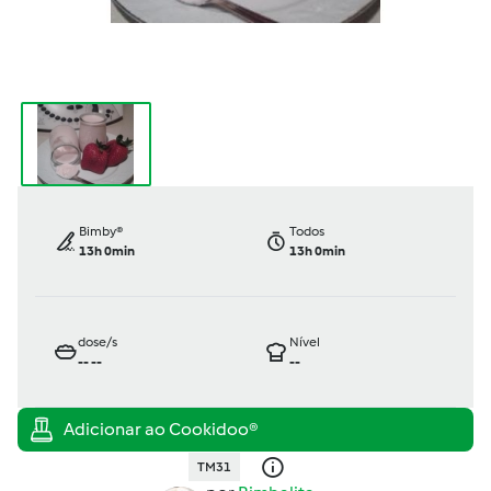
Bimby®
Todos
13h 0min
13h 0min
dose/s
Nível
--
--
--
TM31