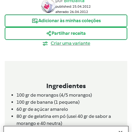
por
Bimbalita
published: 25.04.2012
alterado: 26.04.2012
Adicionar às minhas coleções
Partilhar receita
Criar uma variante
Ingredientes
100 gr de morangos (4/5 morangos)
100 gr de banana (1 pequena)
60 gr de açúcar amarelo
80 gr de gelatina em pó (usei 40 gr de sabor a
morango e 40 neutra)
1
iogurte natural