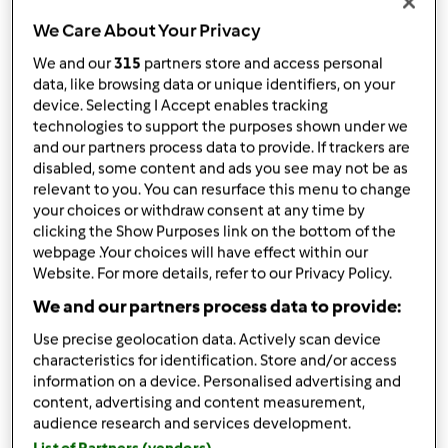
50 gr de àgua
We Care About Your Privacy
200 gr de natas (1 pacote)
We and our
315
partners store and access personal
800 gr de leite meio gordo
data, like browsing data or unique identifiers, on your
Adicionar à lista de compras
device. Selecting I Accept enables tracking
technologies to support the purposes shown under we
and our partners process data to provide. If trackers are
disabled, some content and ads you see may not be as
relevant to you. You can resurface this menu to change
your choices or withdraw consent at any time by
clicking the Show Purposes link on the bottom of the
webpage .Your choices will have effect within our
Website. For more details, refer to our Privacy Policy.
We and our partners process data to provide:
Use precise geolocation data. Actively scan device
characteristics for identification. Store and/or access
information on a device. Personalised advertising and
content, advertising and content measurement,
audience research and services development.