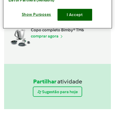
Acessórios
List of Partners (vendors)
Espátula
Show Purposes
I Accept
comprar agora
Copo completo Bimby® TM6
comprar agora
Partilhar
atividade
Sugestão para hoje