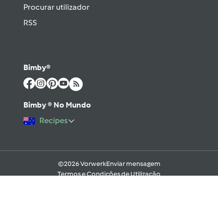
Procurar utilizador
RSS
Bimby®
Bimby ® No Mundo
Recipes
©2026 Vorwerk
Enviar mensagem
Termos e Condições de Utilização
Aviso sobre Proteção de Dados
Política de Cookies
Regras e código moral digital do Fórum
Ajuda
Apoio Legal