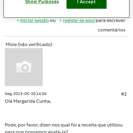
Show Purposes
I Accept
Topo
Iniciar sessão
ou
registe-se aqui
para escrever
comentários
Mixie (não verificado)
Seg, 2013-05-20 14:36
#2
Olá Margarida Cunha,
Pode, por favor, dizer-nos qual foi a receita que utilizou
para que possamos ajudá-la?