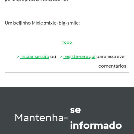
Um beijinho Mixie :mixie-big-smile:
Topo
Iniciar sessão
ou
registe-se aqui
para escrever
comentários
se
Mantenha-
informado