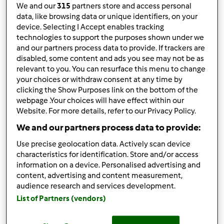
We and our
315
partners store and access personal
10
data, like browsing data or unique identifiers, on your
device. Selecting I Accept enables tracking
technologies to support the purposes shown under we
and our partners process data to provide. If trackers are
disabled, some content and ads you see may not be as
Responder mensagem
2 |
Última entrada
relevant to you. You can resurface this menu to change
your choices or withdraw consent at any time by
Margarida Cunha (não
clicking the Show Purposes link on the bottom of the
verificado)
webpage .Your choices will have effect within our
Website. For more details, refer to our Privacy Policy.
We and our partners process data to provide:
Use precise geolocation data. Actively scan device
characteristics for identification. Store and/or access
information on a device. Personalised advertising and
content, advertising and content measurement,
Qua, 2013-05-15 21:38
#1
audience research and services development.
ola fiz barras de cereais de pois ficaram moles depois de
List of Partners (vendors)
feitas nao ficaram estaladiçasnao sei o ke se passou