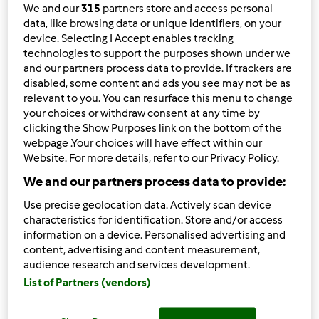
We and our
315
partners store and access personal
10
data, like browsing data or unique identifiers, on your
device. Selecting I Accept enables tracking
technologies to support the purposes shown under we
and our partners process data to provide. If trackers are
disabled, some content and ads you see may not be as
Responder mensagem
2 |
Última entrada
relevant to you. You can resurface this menu to change
your choices or withdraw consent at any time by
Margarida Cunha (não
clicking the Show Purposes link on the bottom of the
verificado)
webpage .Your choices will have effect within our
Website. For more details, refer to our Privacy Policy.
We and our partners process data to provide:
Use precise geolocation data. Actively scan device
characteristics for identification. Store and/or access
information on a device. Personalised advertising and
content, advertising and content measurement,
Qua, 2013-05-15 21:38
#1
audience research and services development.
ola fiz barras de cereais de pois ficaram moles depois de
List of Partners (vendors)
feitas nao ficaram estaladiçasnao sei o ke se passou