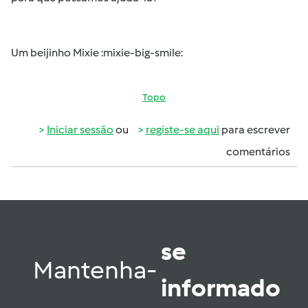
Um beijinho Mixie :mixie-big-smile:
Topo
Iniciar sessão
ou
registe-se aqui
para escrever
comentários
se
Mantenha-
informado