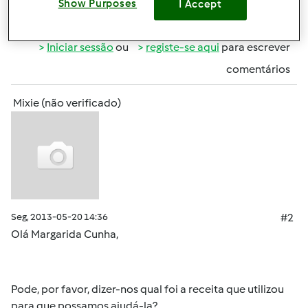
Show Purposes
I Accept
Topo
Iniciar sessão
ou
registe-se aqui
para escrever
comentários
Mixie (não verificado)
Seg, 2013-05-20 14:36
#2
Olá Margarida Cunha,
Pode, por favor, dizer-nos qual foi a receita que utilizou
para que possamos ajudá-la?