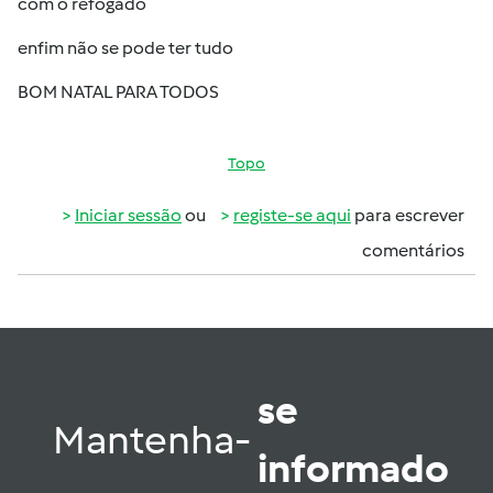
com o refogado
enfim não se pode ter tudo
BOM NATAL PARA TODOS
Topo
Iniciar sessão
ou
registe-se aqui
para escrever
comentários
se
Mantenha-
informado