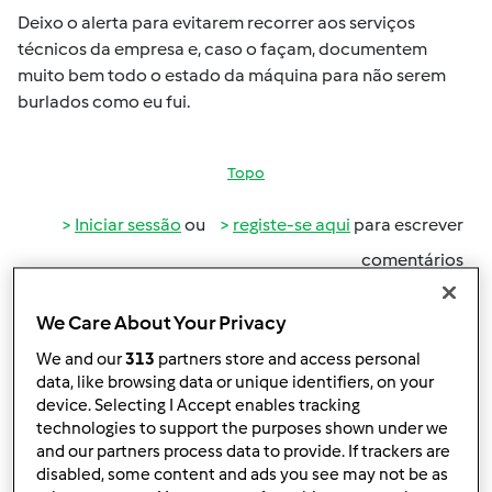
Deixo o alerta para evitarem recorrer aos serviços
técnicos da empresa e, caso o façam, documentem
muito bem todo o estado da máquina para não serem
burlados como eu fui.
Topo
Iniciar sessão
ou
registe-se aqui
para escrever
comentários
Equipa Bimby
Membro desde : 08.10.2009
We Care About Your Privacy
We and our
313
partners store and access personal
data, like browsing data or unique identifiers, on your
device. Selecting I Accept enables tracking
technologies to support the purposes shown under we
Qua, 2019-06-19 12:06
#2
and our partners process data to provide. If trackers are
Olá Nellya B.
disabled, some content and ads you see may not be as