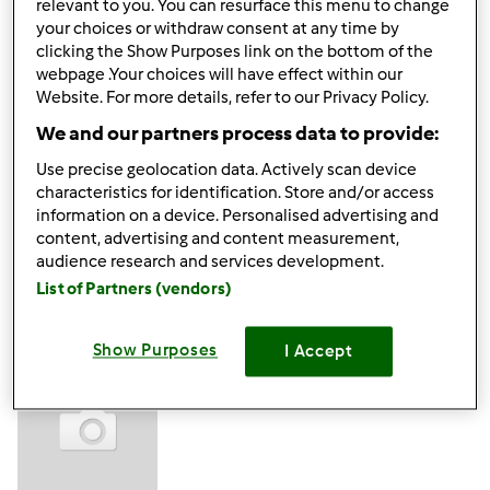
relevant to you. You can resurface this menu to change
Para fazer o refogado deverá selecionar a tempertura
your choices or withdraw consent at any time by
indicada na receita. Qual era a receita que pretendia
clicking the Show Purposes link on the bottom of the
cozinhar?
webpage .Your choices will have effect within our
Website. For more details, refer to our Privacy Policy.
Obrigada,
We and our partners process data to provide:
Equipa Bimby®
Use precise geolocation data. Actively scan device
characteristics for identification. Store and/or access
Topo
information on a device. Personalised advertising and
content, advertising and content measurement,
Iniciar sessão
ou
registe-se aqui
para escrever
audience research and services development.
List of Partners (vendors)
comentários
Nellya B.
Membro desde : 30.05.2019
Show Purposes
I Accept