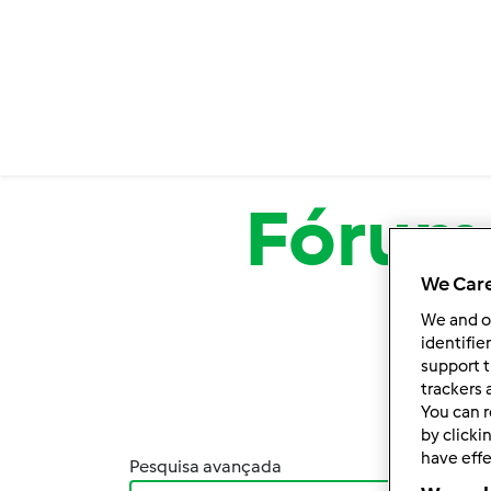
Passar para o conteúdo principal
Fórum
We Care
We and 
identifie
support t
trackers 
You can r
by clicki
have effe
Pesquisa avançada
Orden