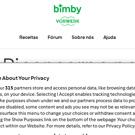
Receitas
Fórum
Sobre nós
Ajuda
Picar carne n
 About Your Privacy
our
315
partners store and access personal data, like browsing dat
rs, on your device. Selecting I Accept enables tracking technologi
he purposes shown under we and our partners process data to prov
are disabled, some content and ads you see may not be as relevan
esurface this menu to change your choices or withdraw consent a
ng the Show Purposes link on the bottom of the webpage .Your choi
ct within our Website. For more details, refer to our Privacy Policy
ar por:
Resultados por página: