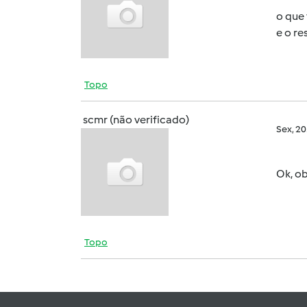
o que
e o re
Topo
scmr (não verificado)
Sex, 2
Ok, ob
Topo