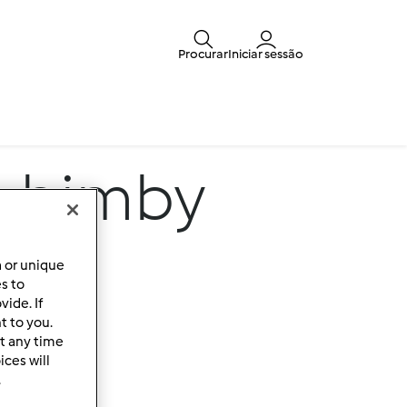
Procurar
Iniciar sessão
a bimby
a or unique
es to
ide. If
t to you.
t any time
ces will
.