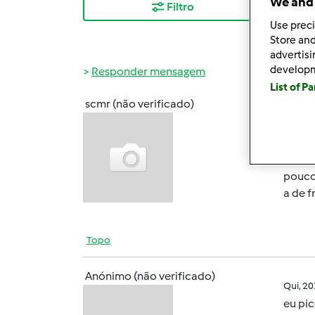
We and 
Filtro
Mais
Use preci
Store and
advertis
develop
Responder mensagem
List of P
scmr (não verificado)
Qui, 2
Olá
Hoje v
pouco 
a de f
Topo
Anónimo (não verificado)
Qui, 2
eu pi