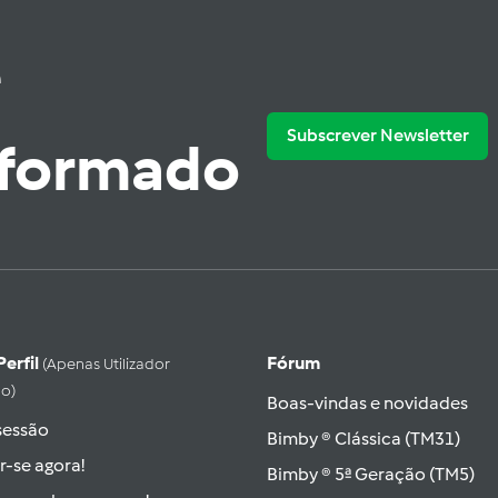
e
Subscrever Newsletter
nformado
Perfil
Fórum
(apenas Utilizador
do)
Boas-vindas e novidades
 sessão
Bimby ® Clássica (TM31)
r-se agora!
Bimby ® 5ª Geração (TM5)