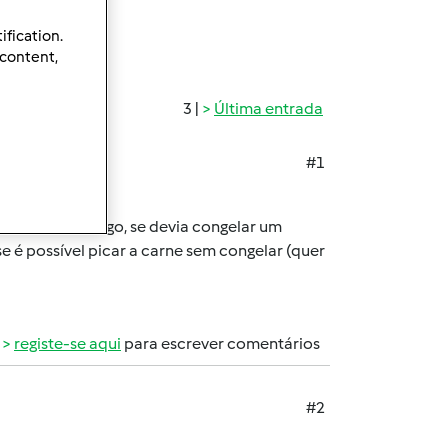
ification.
 content,
3 |
Última entrada
#1
a carne de frango, se devia congelar um
e é possível picar a carne sem congelar (quer
registe-se aqui
para escrever comentários
#2