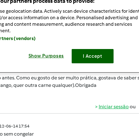
our partners process data to provide:
 Recentes
10
se geolocation data. Actively scan device characteristics for ident
/or access information on a device. Personalised advertising and
ing and content measurement, audience research and services
ment.
artners (vendors)
012-06-14 08:48
Show Purposes
I Accept
i uma receita de almondegas de frango e dizia que, para picar 
antes. Como eu gosto de ser muito prática, gostava de saber s
rango, quer outra carne qualquer).Obrigada
Iniciar sessão
ou
012-06-14 17:54
co sem congelar