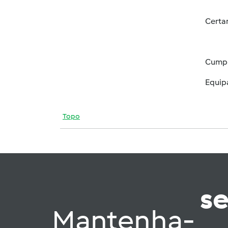
Certam
Cumpr
Equip
Topo
s
Mantenha-