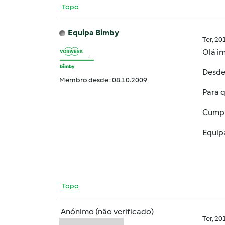
Topo
Equipa Bimby
Ter, 2
Olá
im
Desde
Membro desde : 08.10.2009
Para 
Cumpr
Equip
Topo
Anónimo (não verificado)
Ter, 2