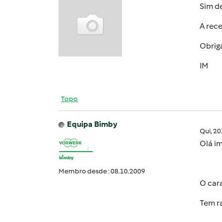
Sim dei
A rece
Obrig
IM
Topo
Equipa Bimby
Qui, 2
Olá im
Membro desde : 08.10.2009
O cara
Tem ra