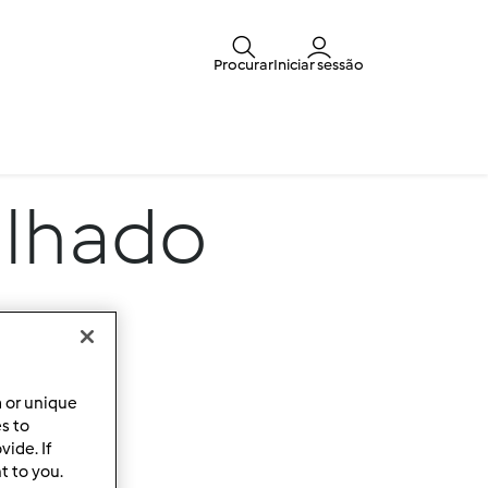
Procurar
Iniciar sessão
alhado
a or unique
es to
ide. If
t to you.