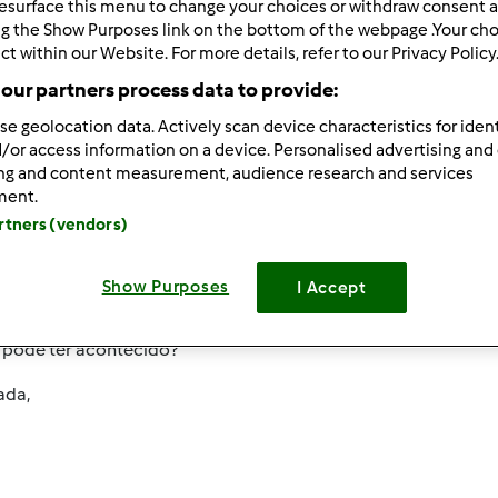
esurface this menu to change your choices or withdraw consent a
 Recentes
10
ng the Show Purposes link on the bottom of the webpage .Your choi
ct within our Website. For more details, refer to our Privacy Policy
our partners process data to provide:
se geolocation data. Actively scan device characteristics for ident
/or access information on a device. Personalised advertising and
ing and content measurement, audience research and services
011-07-25 11:15
ment.
ia,
artners (vendors)
ma das minhas desgraças com a bimby...fiz um molotoff e quan
eira - tal como indicado na receita do livro base) as claras de
Show Purposes
I Accept
baixo e consistente...
 pode ter acontecido?
ada,