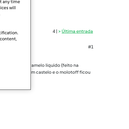
t any time
ces will
.
4 |
Última entrada
ification.
 content,
#1
do juntei o caramelo liquido (feito na
ixaram de estar em castelo e o molotoff ficou