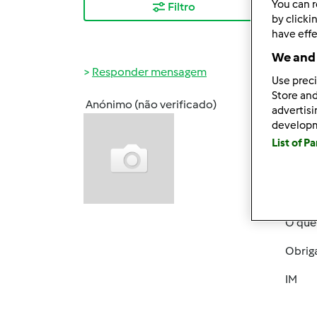
You can r
Filtro
Mais
by clicki
have effe
We and 
Responder mensagem
Use preci
Store and
Anónimo (não verificado)
advertis
Seg, 2
develop
Bom D
List of P
Mais u
frigid
super 
O que
Obrig
IM