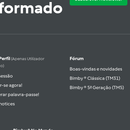
nformado
Perfil
Fórum
(apenas Utilizador
do)
Boas-vindas e novidades
 sessão
Bimby ® Clássica (TM31)
r-se agora!
Bimby ® 5ª Geração (TM5)
rar palavra-passe!
hotices