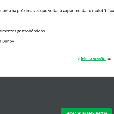
ente na próxima vez que voltar a experimentar o molotff fica
imentos gastronómicos
a Bimby
Iniciar sessão
ou
e
Subscrever Newsletter