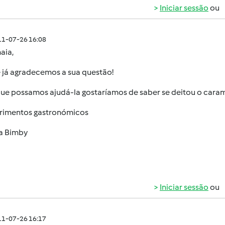
Iniciar sessão
ou
011-07-26 16:08
aia
,
 já agradecemos a sua questão!
que possamos ajudá-la gostaríamos de saber se deitou o caram
imentos gastronómicos
a Bimby
Iniciar sessão
ou
011-07-26 16:17