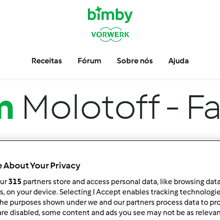
Receitas
Fórum
Sobre nós
Ajuda
m
Molotoff - F
 About Your Privacy
our
315
partners store and access personal data, like browsing dat
rs, on your device. Selecting I Accept enables tracking technologi
he purposes shown under we and our partners process data to prov
ar por:
Resultados por página:
are disabled, some content and ads you see may not be as relevan