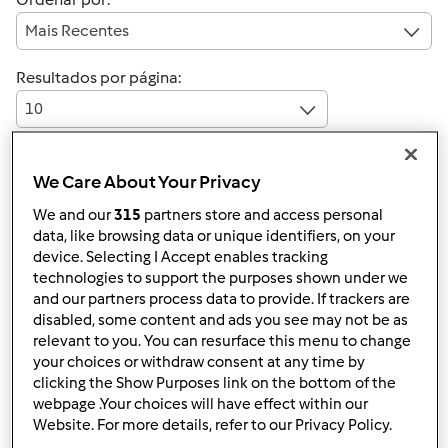
Mais Recentes
Resultados por página:
10
We Care About Your Privacy
Responder mensagem
4 |
Última entrada
We and our
315
partners store and access personal
data, like browsing data or unique identifiers, on your
Anónimo (não verificado)
device. Selecting I Accept enables tracking
technologies to support the purposes shown under we
and our partners process data to provide. If trackers are
disabled, some content and ads you see may not be as
relevant to you. You can resurface this menu to change
your choices or withdraw consent at any time by
clicking the Show Purposes link on the bottom of the
webpage .Your choices will have effect within our
Dom, 2011-06-05 09:48
#1
Website. For more details, refer to our Privacy Policy.
bom dia,