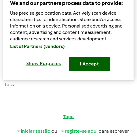
We and our partners process data to provide:
vou fazer o bolo de aniversario do meu filho que será de
Use precise geolocation data. Actively scan device
chocolate, estava a pensar na receita quadrados de
characteristics for identification. Store and/or access
chocolate do livr base mas não sei se fica humido e fofo e
information on a device. Personalised advertising and
se conseguirei cortá-lo para depois rechear.alguem já o
content, advertising and content measurement,
fez e me pode dizer como fica. irei rechea-lo com
audience research and services development.
brigadeiro branco e brigadeiro normal e será coberto
List of Partners (vendors)
com pasta de açucar, alguém tem outra receita de bolo
de chocolate .
Show Purposes
I Accept
preciso de ajuda urgentemente.
fass
Topo
Iniciar sessão
ou
registe-se aqui
para escrever