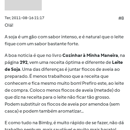
Ter, 2011-08-16 21:17
#8
Olá!
A soja é um gão com sabor intenso, e é natural que o leite
fique com um sabor bastante forte.
A boa noticia é que no livro
Cozinhar à Minha Maneira
, na
página
292
, vem uma receita óptima e diferente de
Leite
de Soja
. Uma das diferenças é juntar flocos de aveia ao
preparado. É menos trabalhoso que a receita que
conhecem e fica mesmo muito bom! Prefiro este, ao leite
de compra. Coloco menos flocos de aveia (metade) do
que diz na receita para o leite não ficar tão grosso.
Podem substituir os flocos de aveia por amendoa (sem
casca) e podem também aromatizar...
E como tudo na Bimby, é muito rápido de se fazer, não dá
trabalho nenhum, mais saudável e muito mais barato!