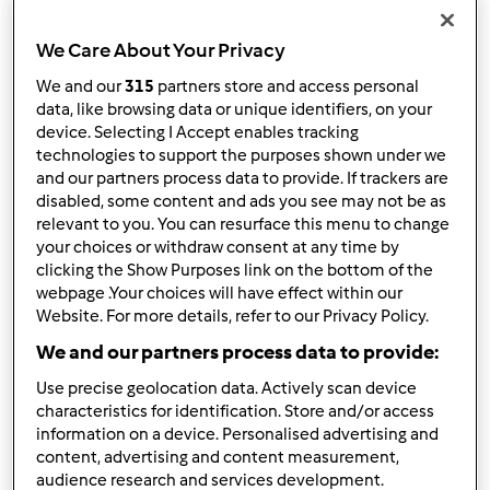
Esperamos ter ajudado e agradecemos desde já pela
atenção dispensada, estando sempre ao seu dispor para
We Care About Your Privacy
qualquer esclarecimento adicional.
We and our
315
partners store and access personal
data, like browsing data or unique identifiers, on your
Linha de Apoio a Clientes: 21 4177315 ou Número Verde
device. Selecting I Accept enables tracking
800 500 202
technologies to support the purposes shown under we
and our partners process data to provide. If trackers are
(2ª a 6ª Feira das 9:00 ás 18.00)
disabled, some content and ads you see may not be as
relevant to you. You can resurface this menu to change
your choices or withdraw consent at any time by
clicking the Show Purposes link on the bottom of the
Atentamente,
webpage .Your choices will have effect within our
Website. For more details, refer to our Privacy Policy.
Equipa Bimby
We and our partners process data to provide:
Use precise geolocation data. Actively scan device
Topo
characteristics for identification. Store and/or access
information on a device. Personalised advertising and
Iniciar sessão
ou
registe-se aqui
para escrever
content, advertising and content measurement,
comentários
audience research and services development.